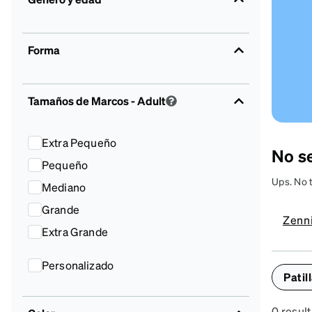
Accesorios
Transparentes y nítidos
Compatible c
Día de partido
auriculares
Forma
Tamaños de Marcos
- Adult
Extra Pequeño
No s
Pequeño
Ups. No 
Mediano
A
Grande
Zenni
co
Extra Grande
y
g
Personalizado
Patil
0 resul