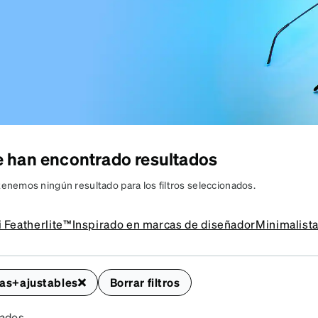
on
e han encontrado resultados
COMPRAR
LENTES
tenemos ningún resultado para los filtros seleccionados.
ccesibles,
 Featherlite™
Inspirado en marcas de diseñador
Minimalist
n estilo
 aptos para tu
raduación.
las+ajustables
Borrar filtros
tados