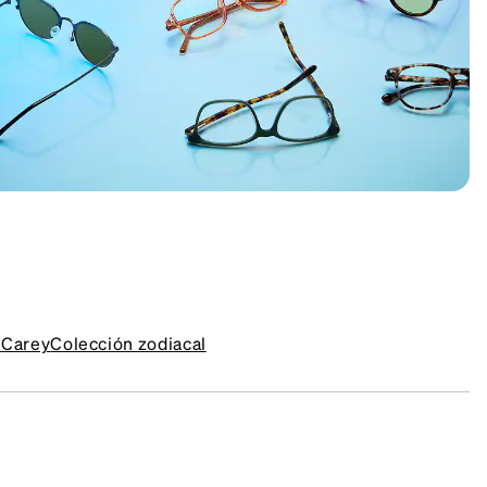
a
Carey
Colección zodiacal