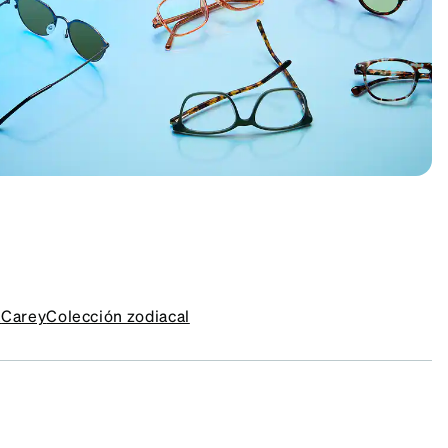
a
Carey
Colección zodiacal