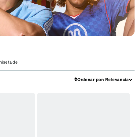
amiseta de
Ordenar por
:
Relevancia
Marcos
SKU #
99117636
SKU #
99116321