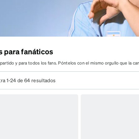
on
s para fanáticos
OY HAY PARTIDO.
partido y para todos los fans. Póntelos con el mismo orgullo que la c
MAÑANA
.
Conoce más de nuestra colección mundial.
ra 1-24 de 64 resultados
TAMBIÉN.
s estilos. Mejores precios. Lentes para
da fan.