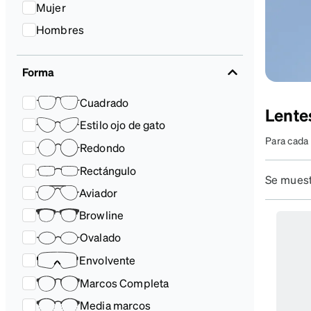
Accesorios
Transparentes y nítidos
Compatible c
Mujer
Día de partido
auriculares
Hombres
Forma
Cuadrado
Lente
H
Estilo ojo de gato
Para cada 
Redondo
tu equipo
Rectángulo
Se muest
Aviador
Browline
Má
ca
Ovalado
Envolvente
Marcos Completa
Media marcos