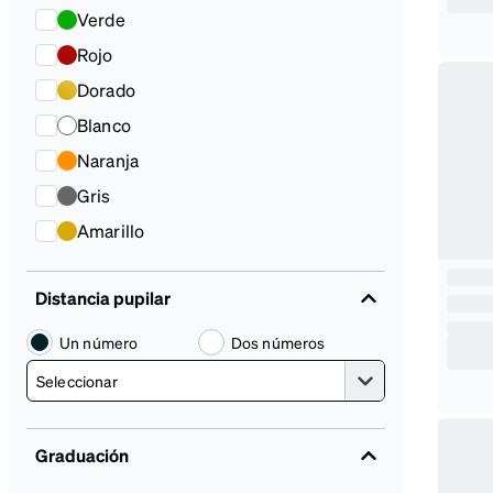
Verde
Rojo
Dorado
Blanco
Naranja
Gris
Amarillo
Distancia pupilar
Un número
Dos números
Graduación