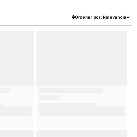
lores
en y ver con
Ordenar por
:
Relevancia
Marcos
SKU #
4448525