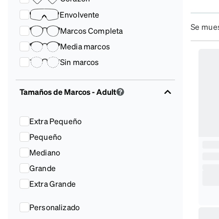
rostro y 
Envolvente
vibrantes
Se mues
Marcos Completa
El
nitidez, 
p
Media marcos
Sin marcos
Tamaños de Marcos
- Adult
Extra Pequeño
Pequeño
Mediano
Grande
Extra Grande
Personalizado