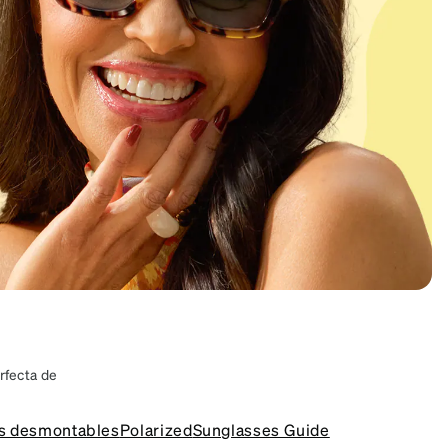
rfecta de
ados para
 alto para
s desmontables
Polarized
Sunglasses Guide
da forma de