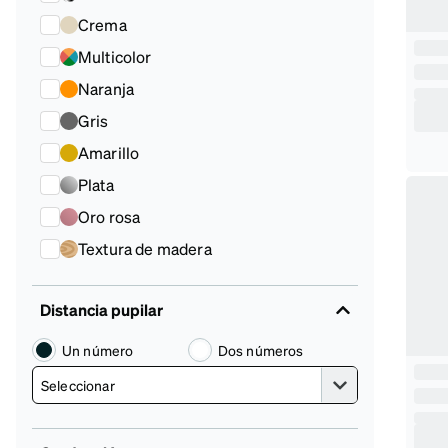
Crema
Multicolor
Naranja
Gris
Amarillo
Plata
Oro rosa
Textura de madera
Distancia pupilar
Un número
Dos números