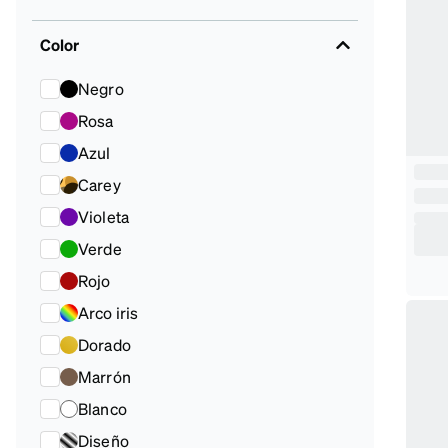
Color
Negro
Rosa
Azul
Carey
Violeta
Verde
Rojo
Arco iris
Dorado
Marrón
Blanco
Diseño