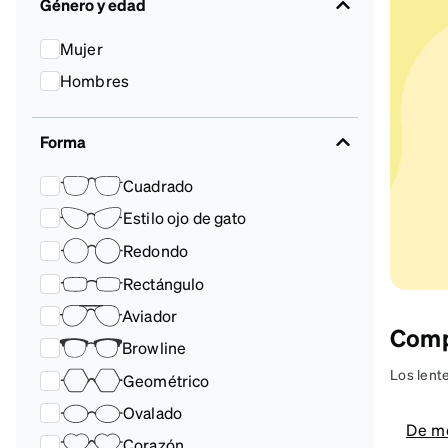
Accesorios
Transparentes y nítidos
Compatible c
Género y edad
Día de partido
auriculares
Mujer
Hombres
Forma
Cuadrado
Estilo ojo de gato
Redondo
Rectángulo
Aviador
Comp
Browline
Los lent
Geométrico
moda, co
Ovalado
conducir,
De m
Corazón
graduaci