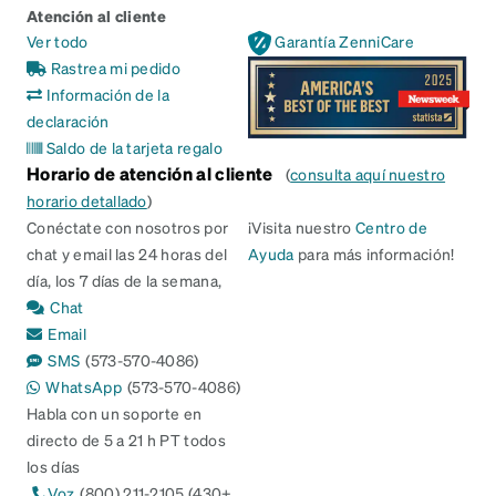
Atención al cliente
Ver todo
Garantía ZenniCare
Rastrea mi pedido
Información de la
declaración
Saldo de la tarjeta regalo
Horario de atención al cliente
(
consulta aquí nuestro
horario detallado
)
Conéctate con nosotros por
¡Visita nuestro
Centro de
chat y email las 24 horas del
Ayuda
para más información!
día, los 7 días de la semana,
Chat
Email
SMS
(573-570-4086)
WhatsApp
(573-570-4086)
Habla con un soporte en
directo de 5 a 21 h PT todos
los días
Voz
(800) 211-2105 (430+