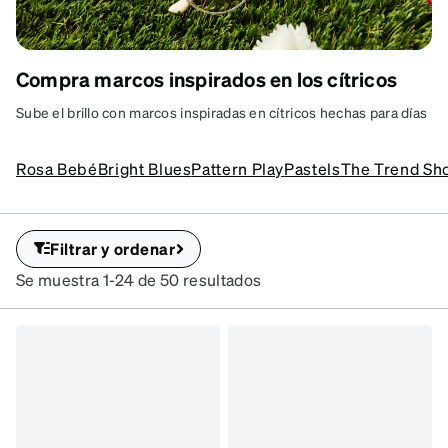
Compra marcos inspirados en los cítricos
ESTALLIDO DE CÍTRICOS
Marcos inspirados en frutas en dulce,
Sube el brillo con marcos inspiradas en cítricos hechas para días
colores jugosos.
soleados. Los tonos mandarina, naranja y amarillo cálido aportan
una energía juguetona a los lentes que es imposible pasar por
SKU
Rosa Bebé
Bright Blues
Pattern Play
Pastels
The Trend Sh
#322242
alto.
Filtrar y ordenar
Se muestra 1-24 de 50 resultados