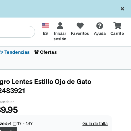
ES
Iniciar
Favoritos
Ayuda
Carrito
sesión
✨ Tendencias
🚨 Ofertas
gro Lentes Estillo Ojo de Gato
2483921
zando en
9.95
l
sol
 x Chase Stokes
La sección de tendencias
Lentes para niños
Lentes de sol de Moda
Transitions® XTRActive
Ciclismo
CrossFit Games 2026
ze:
54
17
-
137
Guía de talla