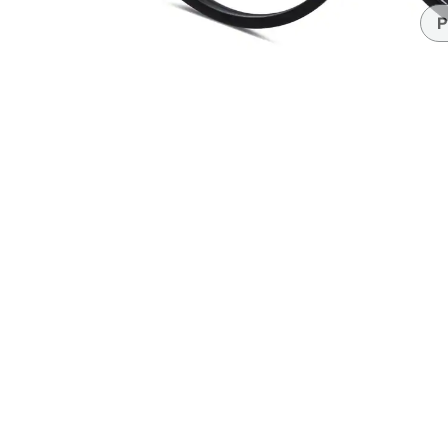
Accesorios
Transparentes y nítidos
Compatible c
P
Día de partido
auriculares