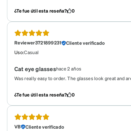
fell in love - these frames are HOT, HOT, HOT! If you ha
classic vibe, these are for you; please make more styles
¿Te fue útil esta reseña?
0
variations!!!
Reviewer3721899231
Cliente verificado
Uso
:
Casual
Cat eye glasses
hace 2 años
Was really easy to order. The glasses look great and are
ordering more glasses from Zeni!
¿Te fue útil esta reseña?
0
VB
Cliente verificado