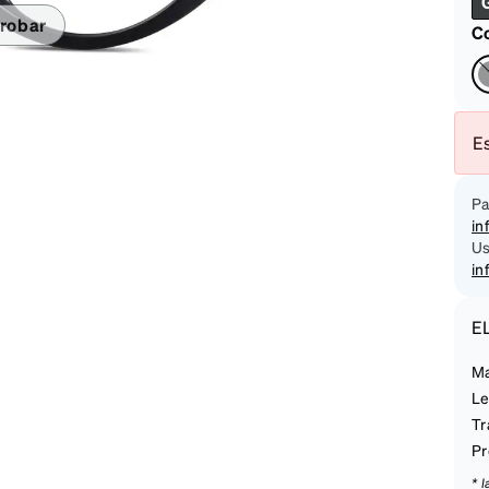
on
robar
Co
Es
Pa
in
Us
in
E
Ma
Le
Tr
Pr
* 