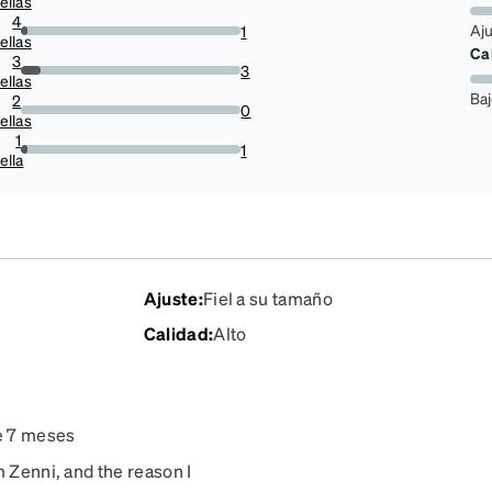
ellas
85.29411764705883%
4
Aj
1
ellas
2.941176470588235%
Ca
3
3
ellas
8.823529411764707%
Ba
2
0
ellas
0%
1
1
ella
2.941176470588235%
Ajuste
:
Fiel a su tamaño
Calidad
:
Alto
e 7 meses
m Zenni, and the reason I