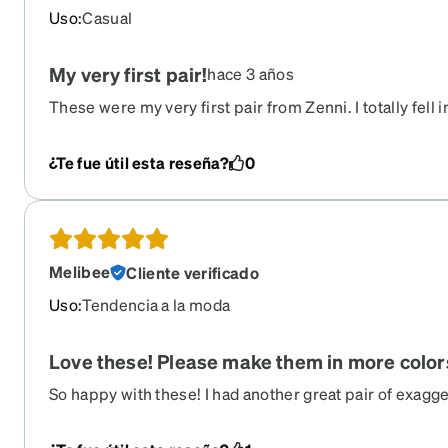
Uso
:
Casual
My very first pair!
hace 3 años
These were my very first pair from Zenni. I totally fell 
¿Te fue útil esta reseña?
0
Melibee
Cliente verificado
Uso
:
Tendencia a la moda
Love these! Please make them in more color
So happy with these! I had another great pair of exagg
Zenni in a light color (that they no longer make) but w
that was still stylized. These are the best! I wear them 