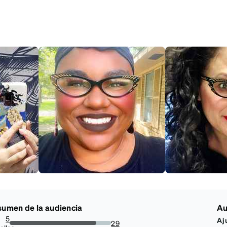
umen de la audiencia
Au
5
Aj
29