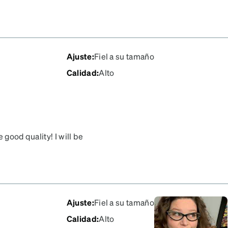
ve a retro or vintage
 like this or color
Ajuste
:
Fiel a su tamaño
Calidad
:
Alto
 good quality! I will be
Ajuste
:
Fiel a su tamaño
Calidad
:
Alto