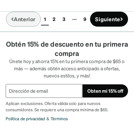
ALLY wish these came in
 I hope Zenni keeps making
Anterior
Siguiente
1
2
3
9
nes now & I rarely find any
(current)
Obtén 15% de descuento en tu primera
compra
Únete hoy y ahorra 15% en tu primera compra de $65 o
más — además obtén acceso anticipado a ofertas,
nuevos estilos, y más!
Obten mi 15% off
Aplican exclusiones. Oferta válida solo para nuevos
consumidores. Se requiere una compra mínima de $65.
Política de privacidad
&
Términos