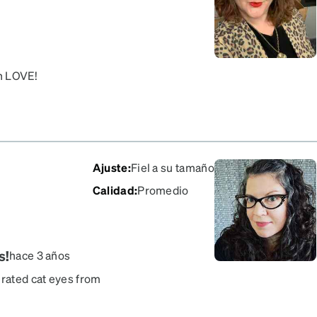
in LOVE!
Ajuste
:
Fiel a su tamaño
Calidad
:
Promedio
s!
hace 3 años
erated cat eyes from
anted something in black
all day & find them