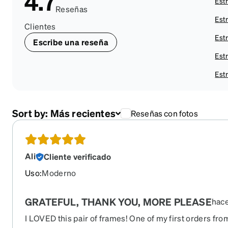
4.7
Estr
Reseñas
Estr
Clientes
Estr
Escribe una reseña
Estr
Estr
Sort by:
Más recientes
Reseñas con fotos
Ali
Cliente verificado
Uso
:
Moderno
GRATEFUL, THANK YOU, MORE PLEASE
hac
I LOVED this pair of frames! One of my first orders fro