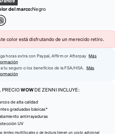
Grande
lor del marco
:
Negro
te color está disfrutando de un merecido retiro.
ga horas extra con Paypal, Affirm or Afterpay
Más
formación
a tu seguro o los beneficios de la FSA/HSA.
Más
formación
L PRECIO
WOW
DE ZENNI INCLUYE:
rcos de alta calidad
ntes graduadas básicas*
atamiento antirrayaduras
otección UV
las lentes multifocales o de lectura tienen un costo adicional