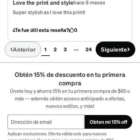
Love the print and style
hace 8 meses
Super stylish as I love this print!
¿Te fue útil esta reseña?
0
Anterior
Siguiente
1
2
3
24
(current)
Obtén 15% de descuento en tu primera
compra
Únete hoy y ahorra 15% en tu primera compra de $65 o
más — además obtén acceso anticipado a ofertas,
nuevos estilos, y más!
Obten mi 15% off
Aplican exclusiones. Oferta válida solo para nuevos
consumidores. Se requiere una compra mínima de $65.