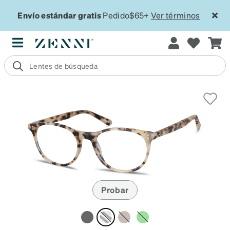
Envío estándar gratis
Pedido$65+
Ver términos
Probar