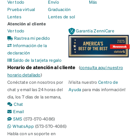
Ver todo
Envío
Más
Prueba virtual
Graduación
Lentes
Lentes de sol
Atención al cliente
Ver todo
Garantía ZenniCare
Rastrea mi pedido
Información de la
declaración
Saldo de la tarjeta regalo
Horario de atención al cliente
(
consulta aquí nuestro
horario detallado
)
Conéctate con nosotros por
¡Visita nuestro
Centro de
chat y email las 24 horas del
Ayuda
para más información!
día, los 7 días de la semana,
Chat
Email
SMS
(573-570-4086)
WhatsApp
(573-570-4086)
Habla con un soporte en