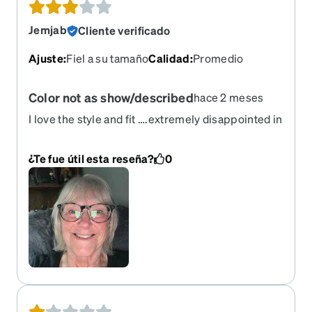
Jemjab
Cliente verificado
Ajuste
:
Fiel a su tamaño
Calidad
:
Promedio
Color not as show/described
hace 2 meses
I love the style and fit ….extremely disappointed in
the color…shows and says “smoky “ (looks) I loved
the try on color and look however the ones I
¿Te fue útil esta reseña?
0
received are black with very very little smoky on
them