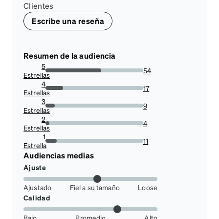
Clientes
Escribe una reseña
Resumen de la audiencia
5
54
Estrellas
56.84210526315789%
4
17
Estrellas
17.894736842105264%
3
9
Estrellas
9.473684210526317%
2
4
Estrellas
4.2105263157894735%
1
11
Estrella
11.578947368421053%
Audiencias medias
Ajuste
Ajustado
Fiel a su tamaño
Loose
Calidad
Bajo
Promedio
Alto