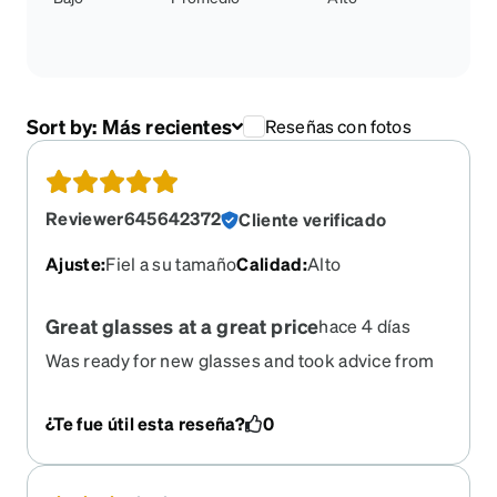
Sort by:
Más recientes
Reseñas con fotos
Reviewer645642372
Cliente verificado
Ajuste
:
Fiel a su tamaño
Calidad
:
Alto
Great glasses at a great price
hace 4 días
Was ready for new glasses and took advice from
daughter. I’m blown away with the quality and
perfect fit. Zenni will be my go to place for
¿Te fue útil esta reseña?
0
glasses.