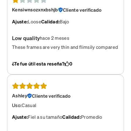
Kensiwnsozxnxbshjb
Cliente verificado
Ajuste
:
Loose
Calidad
:
Bajo
Low quality
hace 2 meses
These frames are very thin and flimsily compared
to other glasses I’ve gotten from Zenni.
Disappointing They are transparent instead of
¿Te fue útil esta reseña?
0
being polarised. Would not recommend
Ashley
Cliente verificado
Uso
:
Casual
Ajuste
:
Fiel a su tamaño
Calidad
:
Promedio