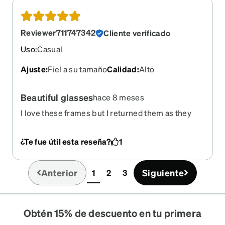
Reviewer711747342
Cliente verificado
Uso
:
Casual
Ajuste
:
Fiel a su tamaño
Calidad
:
Alto
Beautiful glasses
hace 8 meses
I love these frames but I returned them as they
didn't suity face shape. They are made beautifully
though, nice and thick.
¿Te fue útil esta reseña?
1
Anterior
Siguiente
1
2
3
(current)
Obtén 15% de descuento en tu primera