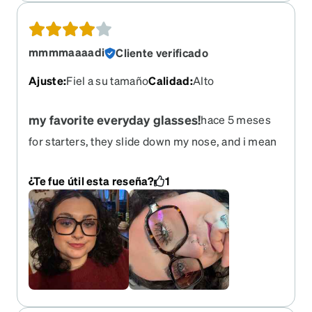
mmmmaaaadi
Cliente verificado
Ajuste
:
Fiel a su tamaño
Calidad
:
Alto
my favorite everyday glasses!
hace 5 meses
for starters, they slide down my nose, and i mean
a LOT. but i LOVE them and i always get the most
compliments when i wear them. i’ve learned to
¿Te fue útil esta reseña?
1
just bring oil sheets with me because it’s mainly
due to sweat/oils on my face. the frame size, the
arm length, and the shape are all 5/5 stars though