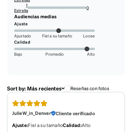
1
0
Estrella
0%
Audiencias medias
Ajuste
Ajustado
Fiel a su tamaño
Loose
Calidad
Bajo
Promedio
Alto
Sort by:
Más recientes
Reseñas con fotos
JulieW_in_Denver
Cliente verificado
Ajuste
:
Fiel a su tamaño
Calidad
:
Alto