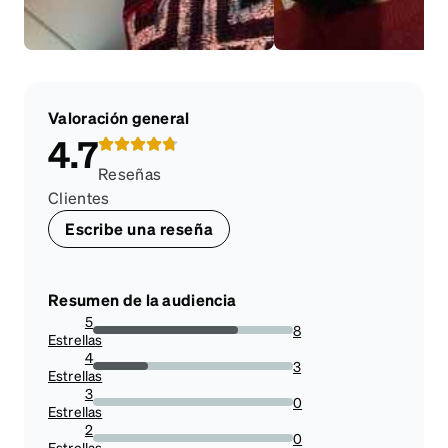
Valoración general
4.7
Reseñas
Clientes
Escribe una reseña
Resumen de la audiencia
5
8
Estrellas
72.72727272727273%
4
3
Estrellas
27.27272727272727%
3
0
Estrellas
0%
2
0
Estrellas
0%