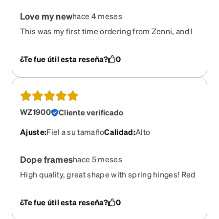
Love my new
hace 4 meses
This was my first time ordering from Zenni, and I
was a bit nervous. I visited the site a few times
before finally placing my order. But my worries
¿Te fue útil esta reseña?
0
were unfounded. My new glasses (I have
progressive lenses) are working out great, and
the frames are just what I was looking for. I’m
going to do a few adjustments to improve the fit
but they’re pretty good right out of the package. A
WZ1900
Cliente verificado
great experience all the way around!
Ajuste
:
Fiel a su tamaño
Calidad
:
Alto
Dope frames
hace 5 meses
High quality, great shape with spring hinges! Red
tortoise shell is
¿Te fue útil esta reseña?
0