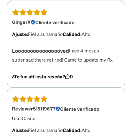
GingerX
Cliente verificado
Ajuste
:
Fiel a su tamaño
Calidad
:
Alto
Loooooooooooooooved
hace 4 meses
super sad there retired! Came to update my Rx
with them.
¿Te fue útil esta reseña?
0
Reviewer515119677
Cliente verificado
Uso
:
Casual
Ajuste
:
Fiel a su tamaño
Calidad
:
Alto