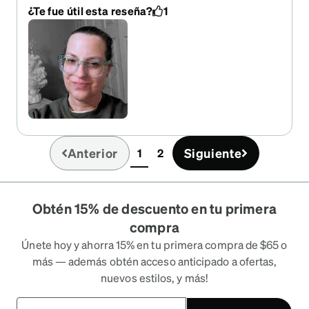
compliments! May buy another color...
¿Te fue útil esta reseña?
1
Anterior
Siguiente
1
2
(current)
Obtén 15% de descuento en tu primera
compra
Únete hoy y ahorra 15% en tu primera compra de $65 o
más — además obtén acceso anticipado a ofertas,
nuevos estilos, y más!