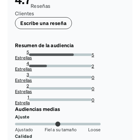
Reseñas
Clientes
Escribe una reseña
Resumen de la audiencia
5
5
Estrellas
71.42857142857143%
4
2
Estrellas
28.57142857142857%
3
0
Estrellas
0%
2
0
Estrellas
0%
1
0
Estrella
0%
Audiencias medias
Ajuste
Ajustado
Fiel a su tamaño
Loose
Calidad