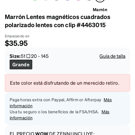
Marrón
Marrón Lentes magnéticos cuadrados
polarizado lentes con clip #4463015
Empezando en
$35.95
Size:
51
20
-
145
Guía de talla
Grande
Este color está disfrutando de un merecido retiro.
Paga horas extra con Paypal, Affirm or Afterpay
Más
información
Usa tu seguro o los beneficios de la FSA/HSA.
Más
información
EL PRECIO
WOW
DE ZENNI INCLUYE: