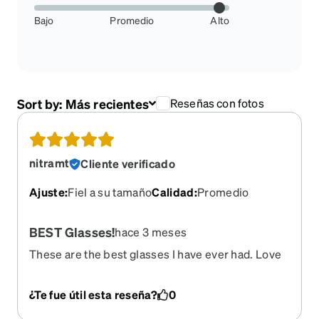
Bajo
Promedio
Alto
Sort by:
Más recientes
Reseñas con fotos
nitramt
Cliente verificado
Ajuste
:
Fiel a su tamaño
Calidad
:
Promedio
BEST Glasses!
hace 3 meses
These are the best glasses I have ever had. Love
the magnetic sunglasses over a transition lens for
extra sun protection. I wish they would come out
¿Te fue útil esta reseña?
0
of retirement!