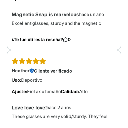
Magnetic Snap is marvelous
hace un año
Excellent glasses, sturdy and the magnetic
sunglasses make my life so much easier!
¿Te fue útil esta reseña?
0
Heather
Cliente verificado
Uso
:
Deportivo
Ajuste
:
Fiel a su tamaño
Calidad
:
Alto
Love love love!
hace 2 años
These glasses are very solid/sturdy. They feel
good. I love the look-I have gotten so many