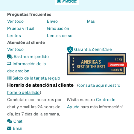
Preguntas frecuentes
Ver todo
Envío
Más
Prueba virtual
Graduación
Lentes
Lentes de sol
Atención al cliente
Ver todo
Garantía ZenniCare
Rastrea mi pedido
Información de la
declaración
Saldo de la tarjeta regalo
Horario de atención al cliente
(
consulta aquí nuestro
horario detallado
)
Conéctate con nosotros por
¡Visita nuestro
Centro de
chat y email las 24 horas del
Ayuda
para más información!
día, los 7 días de la semana,
Chat
Email