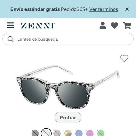
Envío estándar gratis
Pedido$65+
Ver términos
Probar