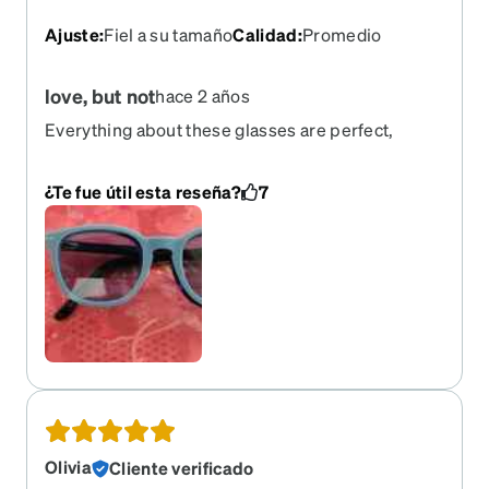
Ajuste
:
Fiel a su tamaño
Calidad
:
Promedio
love, but not
hace 2 años
Everything about these glasses are perfect,
except the snap on sunglass piece is larger than
my frames, did I get the wrong size for my
¿Te fue útil esta reseña?
7
frames? They only connect properly on one side
while the other side mostly connects, so they sit
off centered and fall of at the lightest bump on the
side partial connected side. They are darker than
the picture, almost black looking on my face. I will
buy more glasses from Zenni, just not sure I will
get magnetic sunglasses, even though I do love
the feature.
Olivia
Cliente verificado