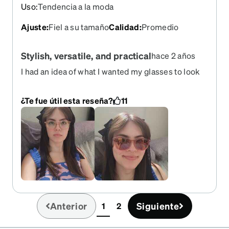
Uso
:
Tendencia a la moda
Ajuste
:
Fiel a su tamaño
Calidad
:
Promedio
Stylish, versatile, and practical
hace 2 años
I had an idea of what I wanted my glasses to look
like & have been searching for a pair exactly like
this for 10yrs. Finally they exist & in my price
¿Te fue útil esta reseña?
11
range! I got the translucent pink frames with the
pink/brown tinted click-on shades. They are so
freaking cute and I can wear them with anything.
And the best part for me as an Autistic person
with Sensory Processing Disorder is they are
perfect for when I need protection from the
brightness of everyday life, which means I have
less meltdowns & can enjoy myself out more. I'm
gonna get the blue pair next, & I'm convincing my
Anterior
Siguiente
1
2
partner to get the green ones for his migraines as
(current)
well. Very happy with my purchase!