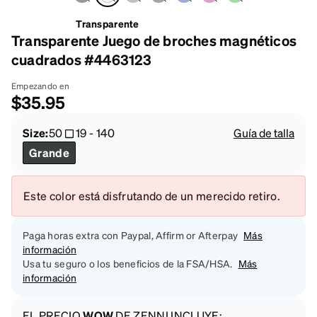
Transparente
Transparente Juego de broches magnéticos
cuadrados #4463123
Empezando en
$35.95
Size:
50
19
-
140
Guía de talla
Grande
Este color está disfrutando de un merecido retiro.
Paga horas extra con Paypal, Affirm or Afterpay
Más
información
Usa tu seguro o los beneficios de la FSA/HSA.
Más
información
EL PRECIO
WOW
DE ZENNI INCLUYE: