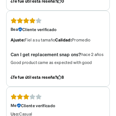
¿Te fue útil esta reseña?
0
Bea
Cliente verificado
Ajuste
:
Fiel a su tamaño
Calidad
:
Promedio
Can I get replacement snap ons?
hace 2 años
Good product came as expected with good
shipping. Just concerned about what is going to
happen when I inevitably lose the snap on
¿Te fue útil esta reseña?
8
sunglasses portion. Please give an option to buy
backups of this piece !!
Me
Cliente verificado
Uso
:
Casual