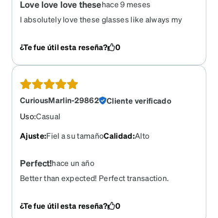
Love love love these
hace 9 meses
I absolutely love these glasses like always my
lenses are just right!
¿Te fue útil esta reseña?
0
CuriousMarlin-29862
Cliente verificado
Uso
:
Casual
Ajuste
:
Fiel a su tamaño
Calidad
:
Alto
Perfect!
hace un año
Better than expected! Perfect transaction.
¿Te fue útil esta reseña?
0