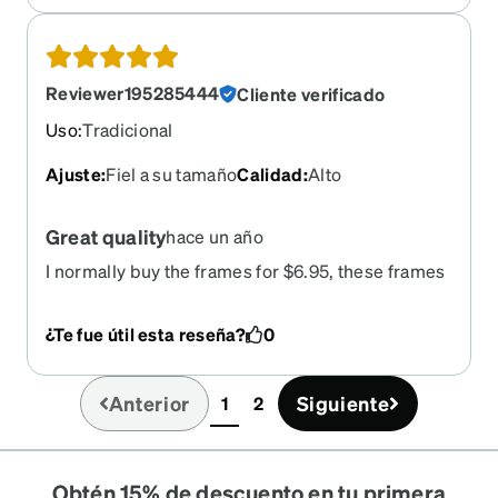
Reviewer195285444
Cliente verificado
Uso
:
Tradicional
Ajuste
:
Fiel a su tamaño
Calidad
:
Alto
Great quality
hace un año
I normally buy the frames for $6.95, these frames
are well worth the $29.95. the quality is really
good! Fit my fat head straight out of the package!
¿Te fue útil esta reseña?
0
Anterior
Siguiente
1
2
(current)
Obtén 15% de descuento en tu primera