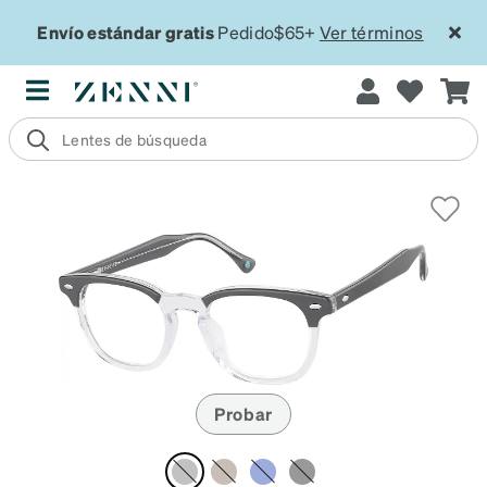
Envío estándar gratis
Pedido$65+
Ver términos
Probar