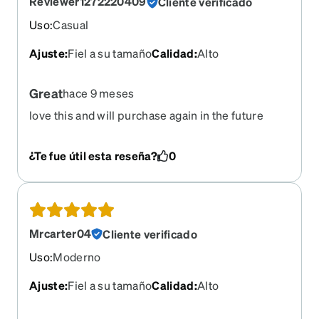
Reviewer1272220409
Cliente verificado
Uso
:
Casual
Ajuste
:
Fiel a su tamaño
Calidad
:
Alto
Great
hace 9 meses
love this and will purchase again in the future
¿Te fue útil esta reseña?
0
Mrcarter04
Cliente verificado
Uso
:
Moderno
Ajuste
:
Fiel a su tamaño
Calidad
:
Alto