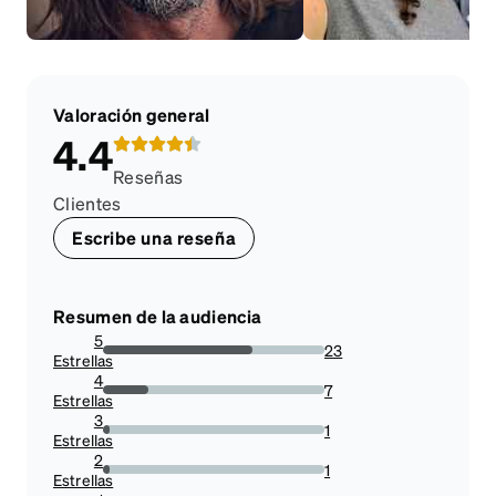
Valoración general
4.4
Reseñas
Clientes
Escribe una reseña
Resumen de la audiencia
5
23
Estrellas
67.64705882352942%
4
7
Estrellas
20.588235294117645%
3
1
Estrellas
2.941176470588235%
2
1
Estrellas
2.941176470588235%