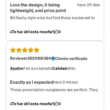
Love the design, it being
hace 24 días
lightweight, and price point
Bit flashy style wise but find these exuberant to
use, also a thrill that Zenni had the online
measure option and able to sell these at low cost!
¿Te fue útil esta reseña?
0
(Oh yeah, it comes in a complimentary case)
Reviewer2620168384
Cliente verificado
Ajuste
:
Fiel a su tamaño
Calidad
:
Alto
Exactly as I expected
hace 2 meses
These prescription sunglasses are perfect. They
fit my face & the color is exactly as described.
They're very comfortable and lightweight.
¿Te fue útil esta reseña?
0
Ordering online was super easy and very user