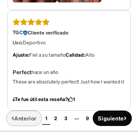
TGC
Cliente verificado
Uso
:
Deportivo
Ajuste
:
Fiel a su tamaño
Calidad
:
Alto
Perfect
hace un año
These are absolutely perfect! Just how I wanted it
and my exact prescription too! No mistake at all.
¿Te fue útil esta reseña?
1
Anterior
Siguiente
1
2
3
9
(current)