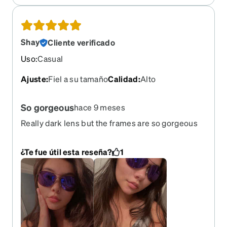
friendly. I'll be definitely coming back for my
regular classes.
Shay
Cliente verificado
Uso
:
Casual
Ajuste
:
Fiel a su tamaño
Calidad
:
Alto
So gorgeous
hace 9 meses
Really dark lens but the frames are so gorgeous
and adorable they are not to tight or loose they
are just my favorite sunglasses
¿Te fue útil esta reseña?
1