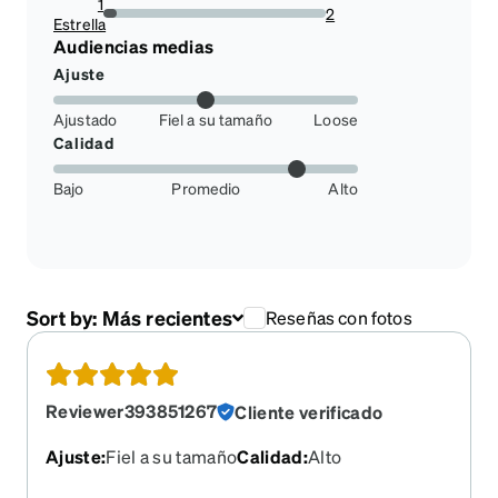
1
2
Estrella
5.88235294117647%
Audiencias medias
Ajuste
Ajustado
Fiel a su tamaño
Loose
Calidad
Bajo
Promedio
Alto
Sort by:
Más recientes
Reseñas con fotos
Reviewer393851267
Cliente verificado
Ajuste
:
Fiel a su tamaño
Calidad
:
Alto