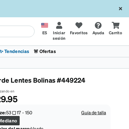
ES
Iniciar
Favoritos
Ayuda
Carrito
sesión
✨ Tendencias
🚨 Ofertas
rde Lentes Bolinas #449224
zando en
9.95
l
sol
 x Chase Stokes
La sección de tendencias
Lentes para niños
Lentes de sol de Moda
Transitions® XTRActive
Ciclismo
CrossFit Games 2026
ze:
53
17
-
150
Guía de talla
Mediano
lor del marco
:
Verde