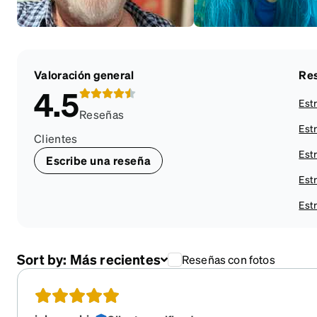
Valoración general
Res
4.5
Estr
Reseñas
Estr
Clientes
Estr
Escribe una reseña
Estr
Estr
Sort by:
Más recientes
Reseñas con fotos