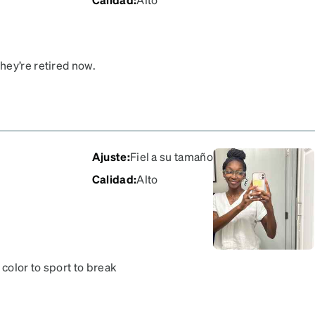
hey’re retired now.
Ajuste
:
Fiel a su tamaño
Calidad
:
Alto
 color to sport to break