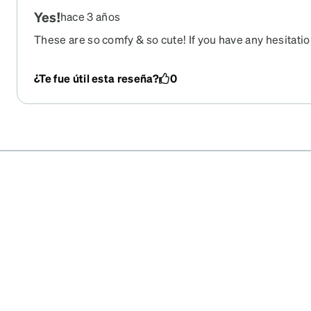
Yes!
hace 3 años
These are so comfy & so cute! If you have any hesitati
progressive glasses online, don't. Very happy.
¿Te fue útil esta reseña?
0