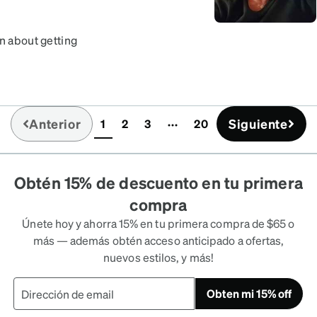
on about getting
Anterior
Siguiente
1
2
3
20
(current)
Obtén 15% de descuento en tu primera
compra
Únete hoy y ahorra 15% en tu primera compra de $65 o
más — además obtén acceso anticipado a ofertas,
nuevos estilos, y más!
Obten mi 15% off