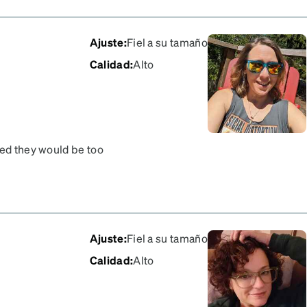
Ajuste
:
Fiel a su tamaño
Calidad
:
Alto
red they would be too
polarized and progressive
thing like my cheaper
order progressives online
rk. My regular glasses
fine and cost me less
Ajuste
:
Fiel a su tamaño
f a statement frame as I
Calidad
:
Alto
me went neutral and be
y be ordering more glasses
ent price.