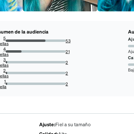
umen de la audiencia
Au
5
Aj
53
ellas
66.25%
4
Aj
21
ellas
26.25%
Ca
3
2
ellas
2.5%
Ba
2
2
ellas
2.5%
1
2
ella
2.5%
Ajuste
:
Fiel a su tamaño
Calidad
:
Alto