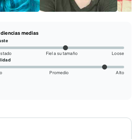
diencias medias
uste
ustado
Fiel a su tamaño
Loose
lidad
jo
Promedio
Alto