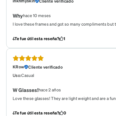
inknmyskin
Cliente verificado
Why
hace 10 meses
I love these frames and got so many compliments but t
Please bring them back.
¿Te fue útil esta reseña?
1
KRow
Cliente verificado
Uso
:
Casual
W Glasses!
hace 2 años
Love these glasses! They are light weight and are a fun
up the usual black or clear frames that I wear.
¿Te fue útil esta reseña?
0