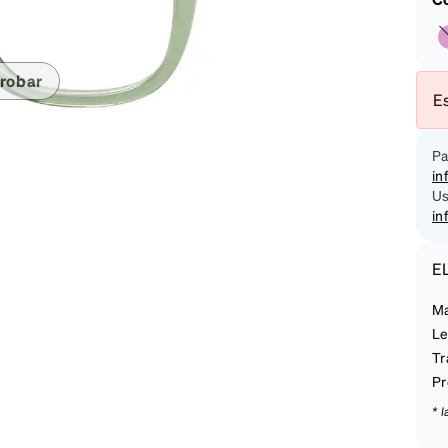
on
robar
Es
Pa
in
Us
in
E
Ma
Le
Tr
Pr
* 