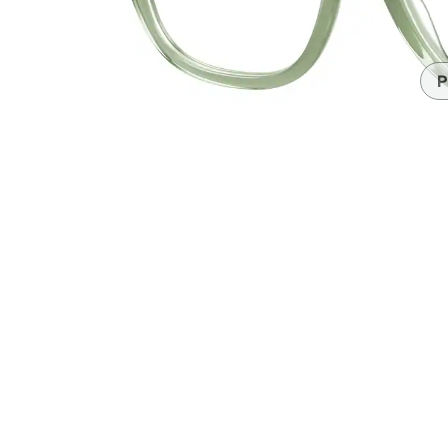
Accesorios
Transparentes y nítidos
Compatible c
Día de partido
auriculares
P