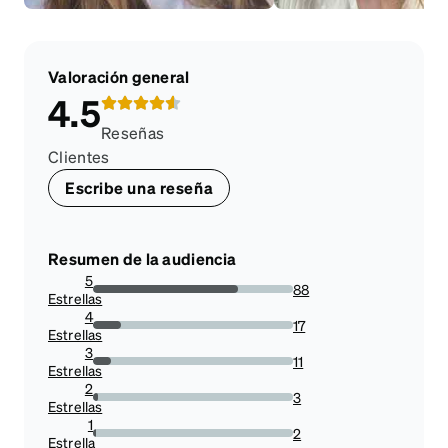
Valoración general
4.5
Reseñas
Clientes
Escribe una reseña
Resumen de la audiencia
5
88
Estrellas
72.72727272727273%
4
17
Estrellas
14.049586776859504%
3
11
Estrellas
9.090909090909092%
2
3
Estrellas
2.479338842975207%
1
2
Estrella
1.6528925619834711%