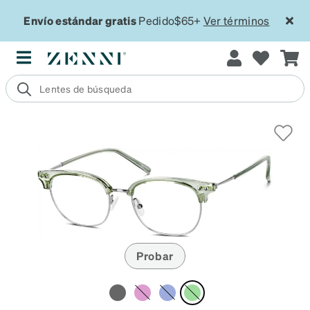
Envío estándar gratis
Pedido$65+
Ver términos
Probar