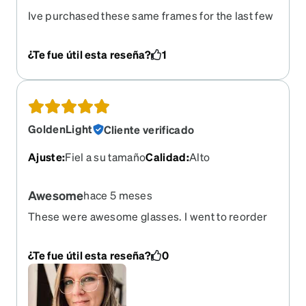
Ive purchased these same frames for the last few
years.. it makes me sick to my stomach that they
"retired" them its disgusting to that bro :'(
¿Te fue útil esta reseña?
1
GoldenLight
Cliente verificado
Ajuste
:
Fiel a su tamaño
Calidad
:
Alto
Awesome
hace 5 meses
These were awesome glasses. I went to reorder
bc I lost them and see they are retired!
¿Te fue útil esta reseña?
0