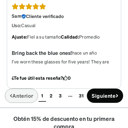
Sam
Cliente verificado
Uso
:
Casual
Ajuste
:
Fiel a su tamaño
Calidad
:
Promedio
Bring back the blue ones!
hace un año
I’ve worn these glasses for five years! They are
perfect and amazing. Please bring them back!
¿Te fue útil esta reseña?
0
Anterior
Siguiente
1
2
3
31
(current)
Obtén 15% de descuento en tu primera
compra