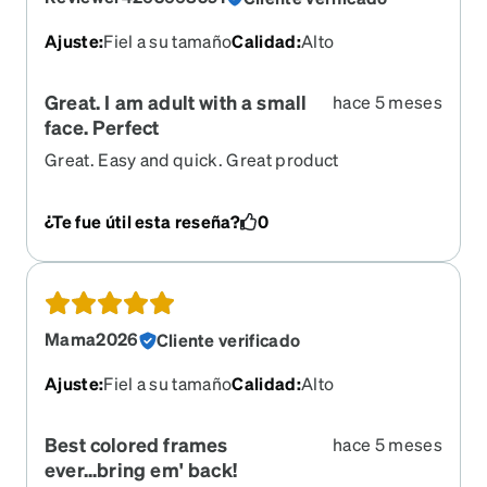
Ajuste
:
Fiel a su tamaño
Calidad
:
Alto
Great. I am adult with a small
hace 5 meses
face. Perfect
Great. Easy and quick. Great product
¿Te fue útil esta reseña?
0
Mama2026
Cliente verificado
Ajuste
:
Fiel a su tamaño
Calidad
:
Alto
Best colored frames
hace 5 meses
ever...bring em' back!