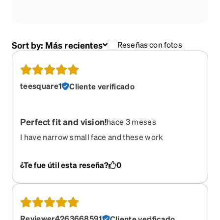
Sort by:
Más recientes
Reseñas con fotos
teesquare1
Cliente verificado
Perfect fit and vision!
hace 3 meses
I have narrow small face and these work
perfectly…..as an adult !!
¿Te fue útil esta reseña?
0
Reviewer4263668591
Cliente verificado