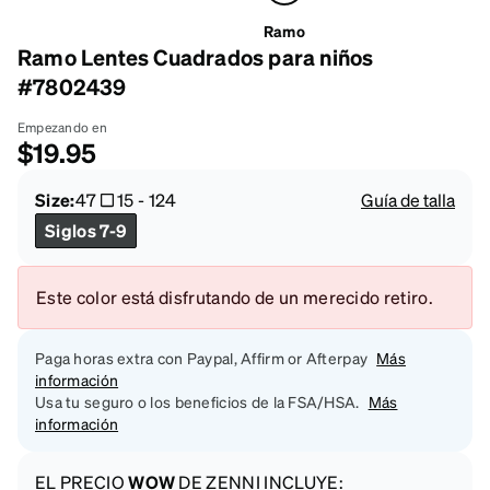
Ramo
Ramo Lentes Cuadrados para niños
#7802439
Empezando en
$19.95
Size:
47
15
-
124
Guía de talla
Siglos 7-9
Este color está disfrutando de un merecido retiro.
Paga horas extra con Paypal, Affirm or Afterpay
Más
información
Usa tu seguro o los beneficios de la FSA/HSA.
Más
información
EL PRECIO
WOW
DE ZENNI INCLUYE: