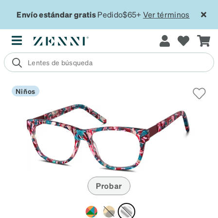
Envío estándar gratis
Pedido$65+
Ver términos
Niños
Probar