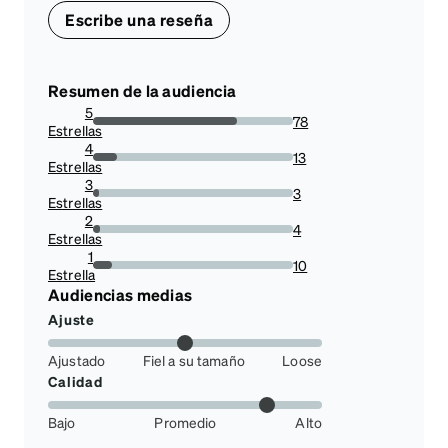
Escribe una reseña
Resumen de la audiencia
5
78
Estrellas
72.22222222222221%
4
13
Estrellas
12.037037037037036%
3
3
Estrellas
2.7777777777777777%
2
4
Estrellas
3.7037037037037033%
1
10
Estrella
9.25925925925926%
Audiencias medias
Ajuste
Ajustado
Fiel a su tamaño
Loose
Calidad
Bajo
Promedio
Alto