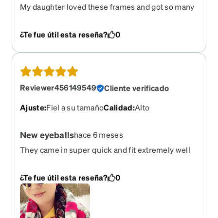
My daughter loved these frames and got so many
compliments from everyone who saw her with
them on! Please bring these back, we need to
¿Te fue útil esta reseña?
0
reorder!!
Reviewer456149549
Cliente verificado
Ajuste
:
Fiel a su tamaño
Calidad
:
Alto
New eyeballs
hace 6 meses
They came in super quick and fit extremely well
I'm an adult that has a very small face so I always
have to pay to have adult glasses shrank down or I
¿Te fue útil esta reseña?
0
just find good kids glasses these fit perfect and
are super comfy!