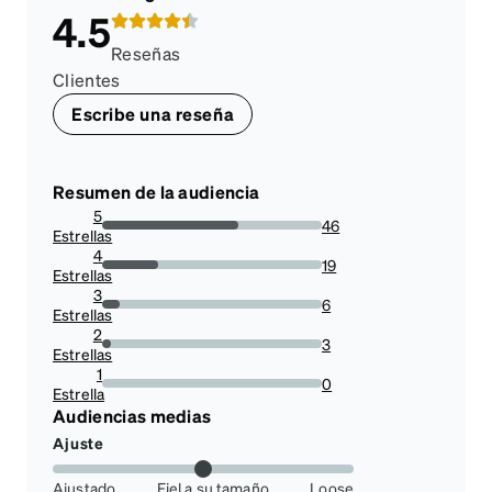
4.5
Reseñas
Clientes
Escribe una reseña
Resumen de la audiencia
5
46
Estrellas
62.16216216216216%
4
19
Estrellas
25.675675675675674%
3
6
Estrellas
8.108108108108109%
2
3
Estrellas
4.054054054054054%
1
0
Estrella
0%
Audiencias medias
Ajuste
Ajustado
Fiel a su tamaño
Loose