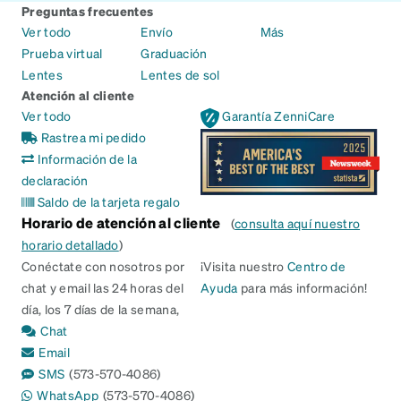
Preguntas frecuentes
Ver todo
Envío
Más
Prueba virtual
Graduación
Lentes
Lentes de sol
Atención al cliente
Ver todo
Garantía ZenniCare
Rastrea mi pedido
Información de la
declaración
Saldo de la tarjeta regalo
Horario de atención al cliente
(
consulta aquí nuestro
horario detallado
)
Conéctate con nosotros por
¡Visita nuestro
Centro de
chat y email las 24 horas del
Ayuda
para más información!
día, los 7 días de la semana,
Chat
Email
SMS
(573-570-4086)
WhatsApp
(573-570-4086)