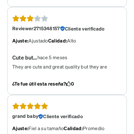
Reviewer2715348157
Cliente verificado
Ajuste
:
Ajustado
Calidad
:
Alto
Cute but…
hace 5 meses
They are cute and great quality but they are
smaller than what is described
¿Te fue útil esta reseña?
0
grand baby
Cliente verificado
Ajuste
:
Fiel a su tamaño
Calidad
:
Promedio