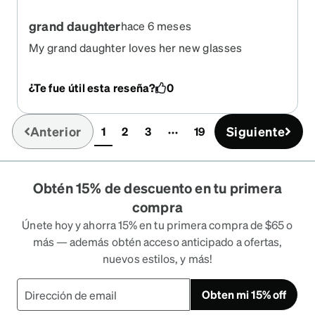
grand daughter
hace 6 meses
My grand daughter loves her new glasses
¿Te fue útil esta reseña?
0
Anterior
Siguiente
1
2
3
19
(current)
Obtén 15% de descuento en tu primera
compra
Únete hoy y ahorra 15% en tu primera compra de $65 o
más — además obtén acceso anticipado a ofertas,
nuevos estilos, y más!
Obten mi 15% off