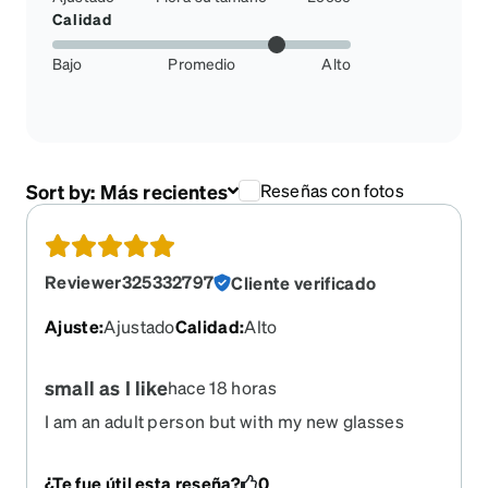
Calidad
Bajo
Promedio
Alto
Sort by:
Más recientes
Reseñas con fotos
Reviewer325332797
Cliente verificado
Ajuste
:
Ajustado
Calidad
:
Alto
small as I like
hace 18 horas
I am an adult person but with my new glasses
graduation I was needed of a frame that fix well in
my face. I don't like much the drawings for kids
¿Te fue útil esta reseña?
0