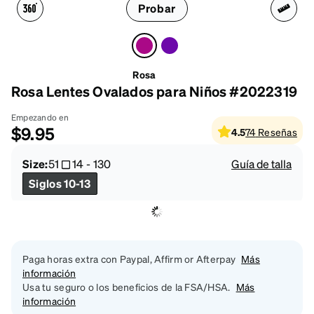
Probar
Rosa
Rosa Lentes Ovalados para Niños #2022319
Empezando en
$9.95
4.5
74
Reseñas
Size:
51
14
-
130
Guía de talla
Siglos 10-13
Paga horas extra con Paypal, Affirm or Afterpay
Más
información
Usa tu seguro o los beneficios de la FSA/HSA.
Más
información