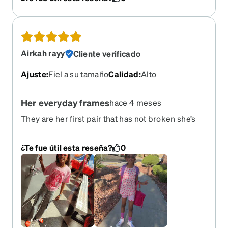
that the frame has, but doesn't matter if I feel
confort with them. Thank you Zenni!!
Airkah rayy
Cliente verificado
Ajuste
:
Fiel a su tamaño
Calidad
:
Alto
Her everyday frames
hace 4 meses
They are her first pair that has not broken she’s
had several pair from this site and these are the
best
¿Te fue útil esta reseña?
0