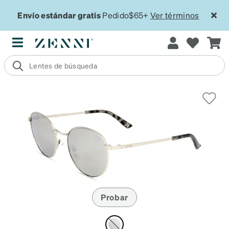
Envío estándar gratis
Pedido$65+
Ver términos
Probar