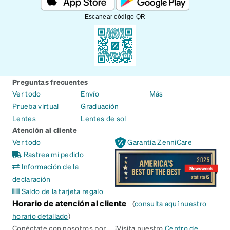
Escanear código QR
Preguntas frecuentes
Ver todo
Envío
Más
Prueba virtual
Graduación
Lentes
Lentes de sol
Atención al cliente
Ver todo
Garantía ZenniCare
Rastrea mi pedido
Información de la
declaración
Saldo de la tarjeta regalo
Horario de atención al cliente
(
consulta aquí nuestro
horario detallado
)
Conéctate con nosotros por
¡Visita nuestro
Centro de