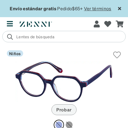
Envío estándar gratis
Pedido$65+
Ver términos
Niños
Probar