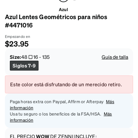
Azul
Azul Lentes Geométricos para niños
#4471016
Empezando en
$23.95
Size:
48
16
-
135
Guía de talla
Siglos 7-9
Este color está disfrutando de un merecido retiro.
Paga horas extra con Paypal, Affirm or Afterpay
Más
información
Usa tu seguro o los beneficios de la FSA/HSA.
Más
información
EL PRECIO
WOW
DE ZENNI INCLUYE: