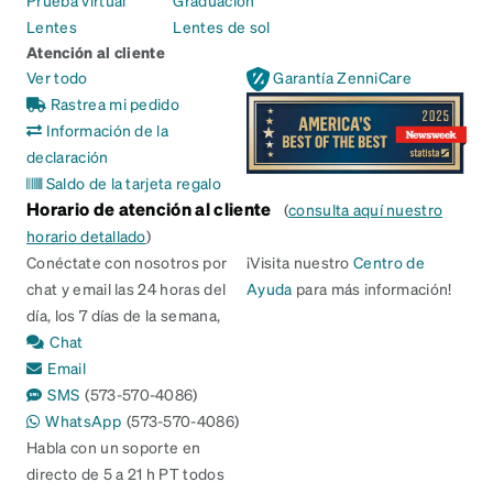
Prueba virtual
Graduación
Lentes
Lentes de sol
Atención al cliente
Ver todo
Garantía ZenniCare
Rastrea mi pedido
Información de la
declaración
Saldo de la tarjeta regalo
Horario de atención al cliente
(
consulta aquí nuestro
horario detallado
)
Conéctate con nosotros por
¡Visita nuestro
Centro de
chat y email las 24 horas del
Ayuda
para más información!
día, los 7 días de la semana,
Chat
Email
SMS
(573-570-4086)
WhatsApp
(573-570-4086)
Habla con un soporte en
directo de 5 a 21 h PT todos