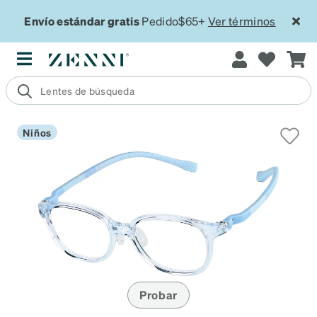
Envío estándar gratis
Pedido$65+
Ver términos
Niños
Probar