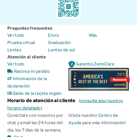
Preguntas frecuentes
Ver todo
Envío
Más
Prueba virtual
Graduación
Lentes
Lentes de sol
Atención al cliente
Ver todo
Garantía ZenniCare
Rastrea mi pedido
Información de la
declaración
Saldo de la tarjeta regalo
Horario de atención al cliente
(
consulta aquí nuestro
horario detallado
)
Conéctate con nosotros por
¡Visita nuestro
Centro de
chat y email las 24 horas del
Ayuda
para más información!
día, los 7 días de la semana,
Chat