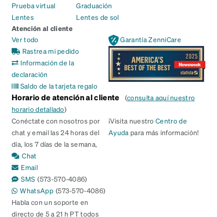
Prueba virtual
Graduación
Lentes
Lentes de sol
Atención al cliente
Ver todo
Garantía ZenniCare
Rastrea mi pedido
Información de la
declaración
Saldo de la tarjeta regalo
Horario de atención al cliente
(
consulta aquí nuestro
horario detallado
)
Conéctate con nosotros por
¡Visita nuestro
Centro de
chat y email las 24 horas del
Ayuda
para más información!
día, los 7 días de la semana,
Chat
Email
SMS
(573-570-4086)
WhatsApp
(573-570-4086)
Habla con un soporte en
directo de 5 a 21 h PT todos