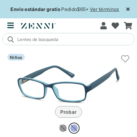
Envío estándar gratis
Pedido$65+
Ver términos
Niños
Probar