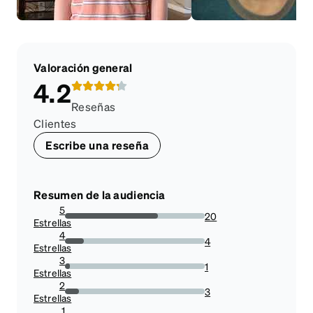
Valoración general
4.2
Reseñas
Clientes
Escribe una reseña
Resumen de la audiencia
5
20
Estrellas
66.66666666666666%
4
4
Estrellas
13.333333333333334%
3
1
Estrellas
3.3333333333333335%
2
3
Estrellas
10%
1