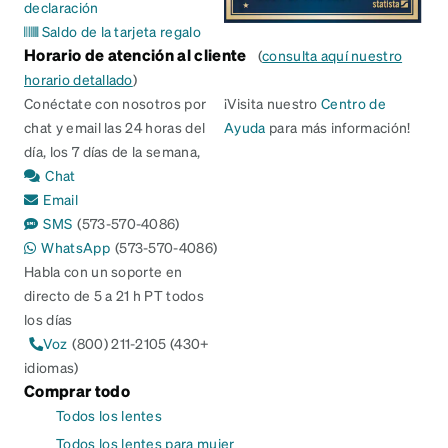
declaración
Saldo de la tarjeta regalo
Horario de atención al cliente
(
consulta aquí nuestro
horario detallado
)
Conéctate con nosotros por
¡Visita nuestro
Centro de
chat y email las 24 horas del
Ayuda
para más información!
día, los 7 días de la semana,
Chat
Email
SMS
(573-570-4086)
WhatsApp
(573-570-4086)
Habla con un soporte en
directo de 5 a 21 h PT todos
los días
Voz
(800) 211-2105 (430+
idiomas)
Comprar todo
Todos los lentes
Todos los lentes para mujer