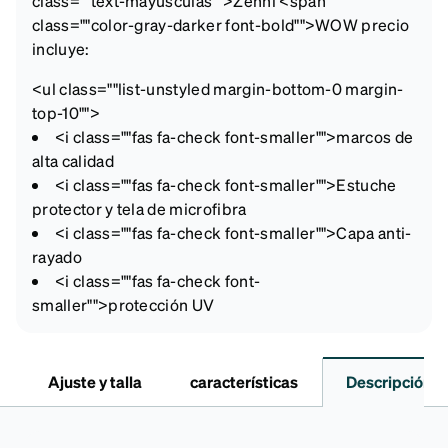
class=""text-mayúsculas"">Zenni <span
class=""color-gray-darker font-bold"">WOW precio
incluye:
<ul class=""list-unstyled margin-bottom-0 margin-
top-10"">
<i class=""fas fa-check font-smaller"">
marcos de
alta calidad
<i class=""fas fa-check font-smaller"">
Estuche
protector y tela de microfibra
<i class=""fas fa-check font-smaller"">
Capa anti-
rayado
<i class=""fas fa-check font-
smaller"">
protección UV
Ajuste y talla
características
Descripción