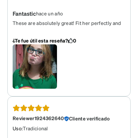
Fantastic
hace un año
These are absolutely great! Fit her perfectly and
are light weight so there is no pressure on her
ears or nose and she loves them and they were a
¿Te fue útil esta reseña?
0
great price! Just can't beat it.
Reviewer1924362640
Cliente verificado
Uso
:
Tradicional