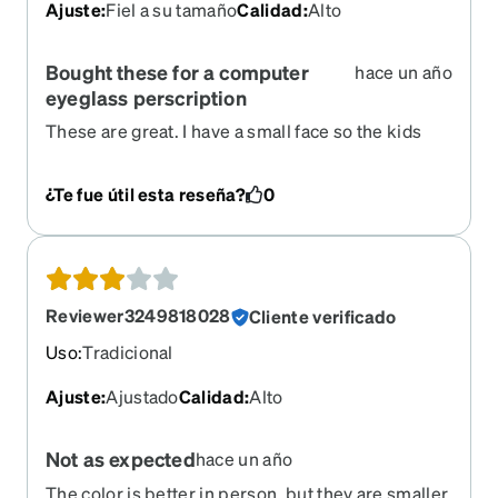
Ajuste
:
Fiel a su tamaño
Calidad
:
Alto
Bought these for a computer
hace un año
eyeglass perscription
These are great. I have a small face so the kids
rectangle frame was amazing. They did an
amazing job on the prescription. I couldn't be
¿Te fue útil esta reseña?
0
happier. It only cost $35 A big, big savings from
what I used to pay.
Reviewer3249818028
Cliente verificado
Uso
:
Tradicional
Ajuste
:
Ajustado
Calidad
:
Alto
Not as expected
hace un año
The color is better in person, but they are smaller