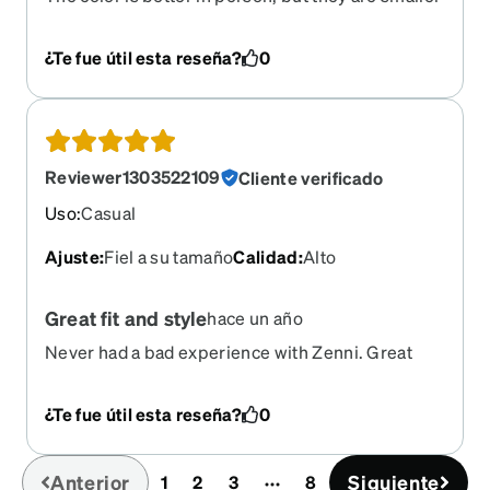
than expected. Not sure how that happened
¿Te fue útil esta reseña?
0
Reviewer1303522109
Cliente verificado
Uso
:
Casual
Ajuste
:
Fiel a su tamaño
Calidad
:
Alto
Great fit and style
hace un año
Never had a bad experience with Zenni. Great
quality and prices.
¿Te fue útil esta reseña?
0
Anterior
Siguiente
1
2
3
8