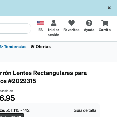
ES
Iniciar
Favoritos
Ayuda
Carrito
sesión
✨ Tendencias
🚨 Ofertas
rrón Lentes Rectangulares para
ños #2029315
zando en
6.95
l
sol
 x Chase Stokes
La sección de tendencias
Lentes para niños
Lentes de sol de Moda
Transitions® XTRActive
Ciclismo
CrossFit Games 2026
ze:
50
15
-
142
Guía de talla