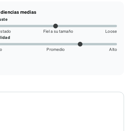
diencias medias
uste
ustado
Fiel a su tamaño
Loose
lidad
jo
Promedio
Alto