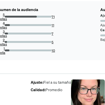
umen de la audiencia
Au
5
Aj
71
ellas
68.26923076923077%
4
Aj
11
ellas
10.576923076923077%
Ca
3
7
ellas
6.730769230769231%
Ba
2
5
ellas
4.807692307692308%
1
10
ella
9.615384615384617%
Ajuste
:
Fiel a su tamaño
Calidad
:
Promedio