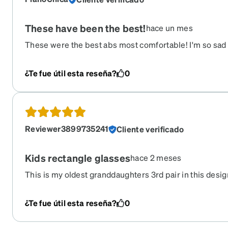
These have been the best!
hace un mes
These were the best abs most comfortable! I'm so sad 
¿Te fue útil esta reseña?
0
Reviewer3899735241
Cliente verificado
Kids rectangle glasses
hace 2 meses
This is my oldest granddaughters 3rd pair in this desig
them!
¿Te fue útil esta reseña?
0