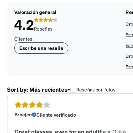
Valoración general
Res
4.2
Estr
Reseñas
Estr
Clientes
Estr
Escribe una reseña
Estr
Estr
Sort by:
Más recientes
Reseñas con fotos
Broejen
Cliente verificado
Great glasses, even for an adult!
hace 11 días