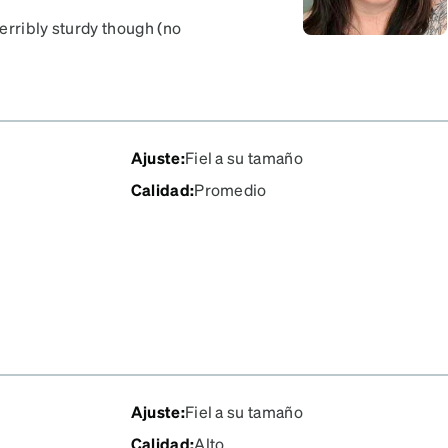
erribly sturdy though (no
s with their glasses a lot
wesome to get high index
Ajuste
:
Fiel a su tamaño
Calidad
:
Promedio
Ajuste
:
Fiel a su tamaño
Calidad
:
Alto