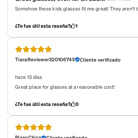
Somehow these kids glasses fit me great! They aren’t t
springs in the hinges, etc.) so if you have kids that mes
I’d continue looking. We don’t have insurance so it’s a
¿Te fue útil esta reseña?
1
progressive glasses under $150.
TiaraReviewer320106745
Cliente verificado
hace 13 días
Great place for glasses at a reasonable cost!
¿Te fue útil esta reseña?
0
PianoChica
Cliente verificado