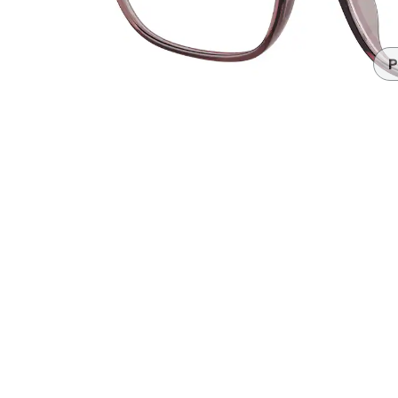
Accesorios
Transparentes y nítidos
Compatible c
Día de partido
auriculares
P