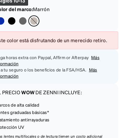
Siglos 10-13
lor del marco
:
Marrón
te color está disfrutando de un merecido retiro.
ga horas extra con Paypal, Affirm or Afterpay
Más
formación
a tu seguro o los beneficios de la FSA/HSA.
Más
formación
L PRECIO
WOW
DE ZENNI INCLUYE:
rcos de alta calidad
ntes graduadas básicas*
atamiento antirrayaduras
otección UV
las lentes multifocales o de lectura tienen un costo adicional