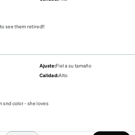
to see them retired!!
Ajuste
:
Fiel a su tamaño
Calidad
:
Alto
n snd color - she loves