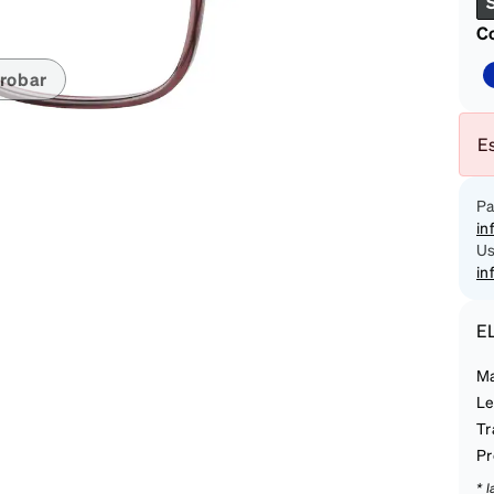
on
Co
robar
Es
Pa
in
Us
in
E
Ma
Le
Tr
Pr
* 