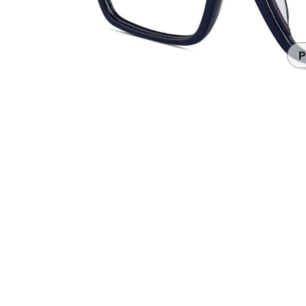
Accesorios
Transparentes y nítidos
Compatible c
Día de partido
auriculares
P