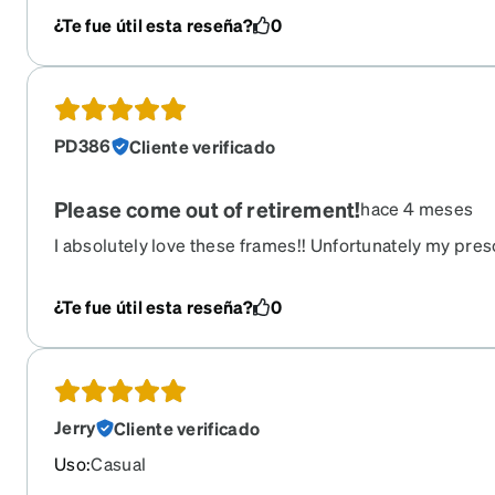
¿Te fue útil esta reseña?
0
PD386
Cliente verificado
Please come out of retirement!
hace 4 meses
I absolutely love these frames!! Unfortunately my pre
I can't order these anymore. Zenni please bring these 
¿Te fue útil esta reseña?
0
Jerry
Cliente verificado
Uso
:
Casual