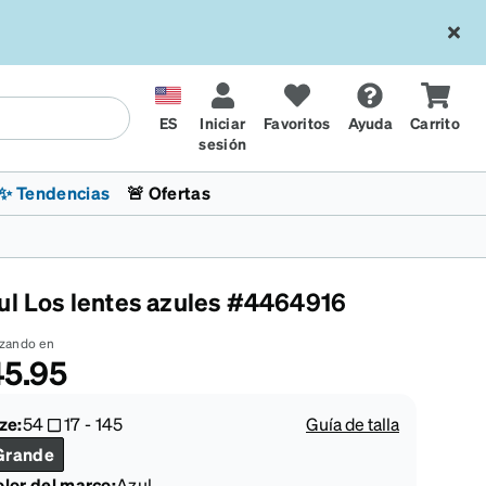
ES
Iniciar
Favoritos
Ayuda
Carrito
sesión
✨ Tendencias
🚨 Ofertas
ul Los lentes azules #4464916
zando en
5.95
l
sol
 x Chase Stokes
La sección de tendencias
Lentes para niños
Lentes de sol de Moda
Transitions® XTRActive
Ciclismo
CrossFit Games 2026
ze:
54
17
-
145
Guía de talla
Grande
lor del marco
:
Azul