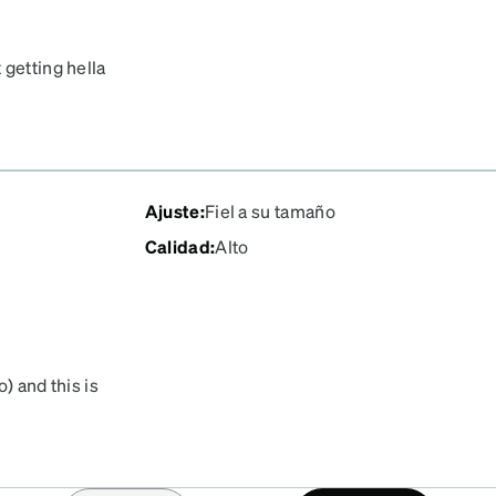
 getting hella
Ajuste
:
Fiel a su tamaño
Calidad
:
Alto
) and this is
 compliments my face
on imprint on the sides
h these glasses are
r of glasses! Highly