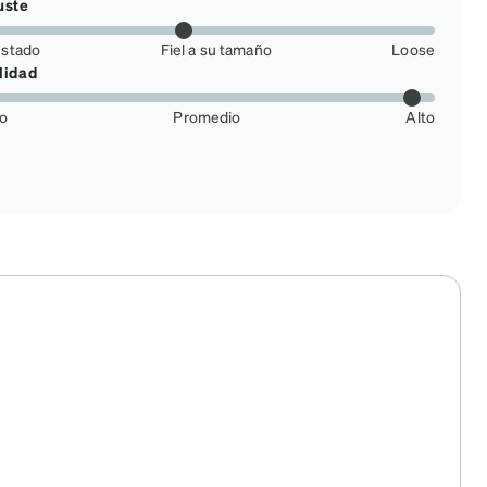
uste
ustado
Fiel a su tamaño
Loose
lidad
jo
Promedio
Alto