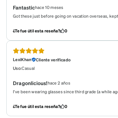
Fantastic
hace 10 meses
Got these just before going on vacation overseas, kept
complements about them.
¿Te fue útil esta reseña?
0
LexiKhan
Cliente verificado
Uso
:
Casual
Dragonlicious!
hace 2 años
I've been wearing glasses since third grade (a while ago
unquestionably my favorite style! It fits my head and
perfectly. They are bold without being gaudy. The drag
¿Te fue útil esta reseña?
0
are cool. And the prescription and extras that I got wit
perfect. I don't think I've ever been so happy with a pai