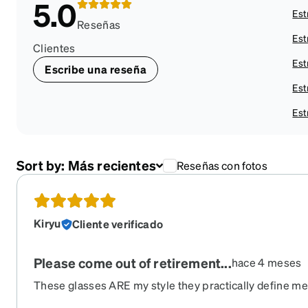
5.0
Est
Reseñas
Est
Clientes
Est
Escribe una reseña
Est
Est
Sort by:
Más recientes
Reseñas con fotos
Kiryu
Cliente verificado
Please come out of retirement...
hace 4 meses
These glasses ARE my style they practically define me
I bought 3 pairs and I need more.