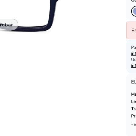
on
robar
Es
Pa
in
Us
in
E
Ma
Le
Tr
Pr
* 