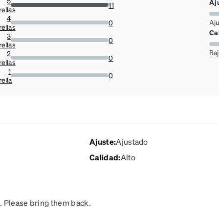
5
Aj
11
rellas
100%
4
Aj
0
rellas
0%
Ca
3
0
rellas
0%
Ba
2
0
rellas
0%
1
0
rella
0%
Ajuste
:
Ajustado
Calidad
:
Alto
. Please bring them back.