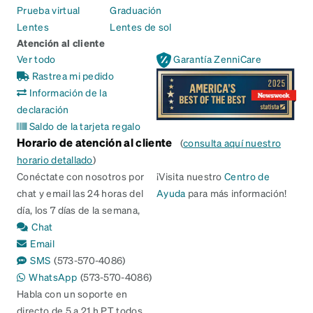
Prueba virtual
Graduación
Lentes
Lentes de sol
Atención al cliente
Ver todo
Garantía ZenniCare
Rastrea mi pedido
Información de la
declaración
Saldo de la tarjeta regalo
Horario de atención al cliente
(
consulta aquí nuestro
horario detallado
)
Conéctate con nosotros por
¡Visita nuestro
Centro de
chat y email las 24 horas del
Ayuda
para más información!
día, los 7 días de la semana,
Chat
Email
SMS
(573-570-4086)
WhatsApp
(573-570-4086)
Habla con un soporte en
directo de 5 a 21 h PT todos