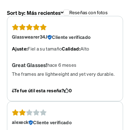
Sort by:
Más recientes
Reseñas con fotos
Glasswearer34J
Cliente verificado
Ajuste
:
Fiel a su tamaño
Calidad
:
Alto
Great Glasses!
hace 6 meses
The frames are lightweight and yet very durable.
Highly recommend!
¿Te fue útil esta reseña?
0
alexeck
Cliente verificado