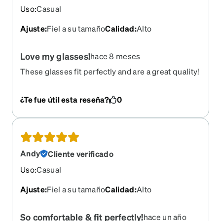
Uso
:
Casual
Ajuste
:
Fiel a su tamaño
Calidad
:
Alto
Love my glasses!
hace 8 meses
These glasses fit perfectly and are a great quality!
Thank you!
¿Te fue útil esta reseña?
0
Andy
Cliente verificado
Uso
:
Casual
Ajuste
:
Fiel a su tamaño
Calidad
:
Alto
So comfortable & fit perfectly!
hace un año