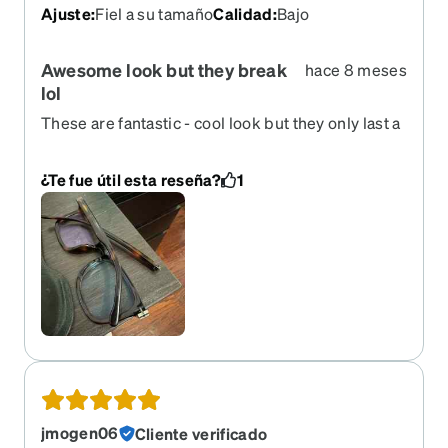
Ajuste
:
Fiel a su tamaño
Calidad
:
Bajo
Awesome look but they break
hace 8 meses
lol
These are fantastic - cool look but they only last a
few months before the hinge on the side breaks.
Weak design. I've gone through 2 this way but
¿Te fue útil esta reseña?
1
have one or two backups, I like the design.
jmogen06
Cliente verificado