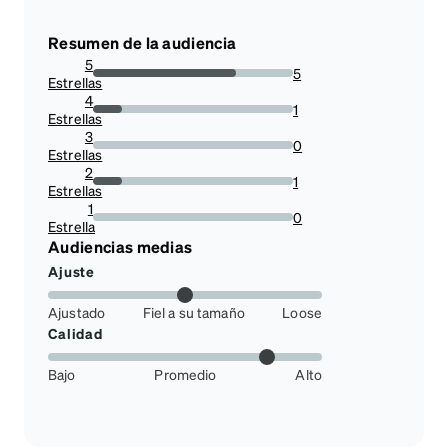
Resumen de la audiencia
5
5
Estrellas
71.42857142857143%
4
1
Estrellas
14.285714285714285%
3
0
Estrellas
0%
2
1
Estrellas
14.285714285714285%
1
0
Estrella
0%
Audiencias medias
Ajuste
Ajustado
Fiel a su tamaño
Loose
Calidad
Bajo
Promedio
Alto