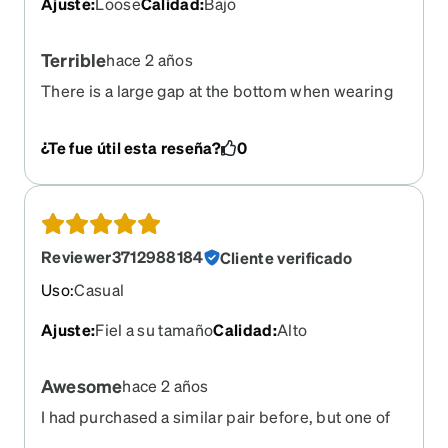
Ajuste
:
Loose
Calidad
:
Bajo
Terrible
hace 2 años
There is a large gap at the bottom when wearing
the sunglasses. I’ve been buying Zenni for years
but the quality has been going downhill lately.
¿Te fue útil esta reseña?
0
Don’t buy
Reviewer3712988184
Cliente verificado
Uso
:
Casual
Ajuste
:
Fiel a su tamaño
Calidad
:
Alto
Awesome
hace 2 años
I had purchased a similar pair before, but one of
the legs broke, I guess due to usage, so I needed