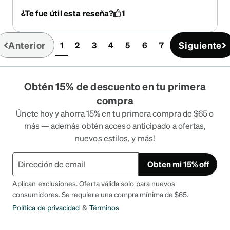
to get another pair I'm very happy with it
¿Te fue útil esta reseña?
1
Anterior
Siguiente
1
2
3
4
5
6
7
(current)
Obtén 15% de descuento en tu primera
compra
Únete hoy y ahorra 15% en tu primera compra de $65 o
más — además obtén acceso anticipado a ofertas,
nuevos estilos, y más!
Obten mi 15% off
Aplican exclusiones. Oferta válida solo para nuevos
consumidores. Se requiere una compra mínima de $65.
Política de privacidad
&
Términos