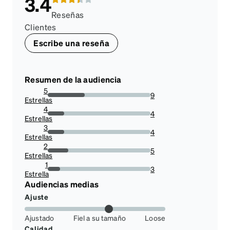
3.4
Reseñas
Clientes
Escribe una reseña
Resumen de la audiencia
5
9
Estrellas
36%
4
4
Estrellas
16%
3
4
Estrellas
16%
2
5
Estrellas
20%
1
3
Estrella
12%
Audiencias medias
Ajuste
Ajustado
Fiel a su tamaño
Loose
Calidad