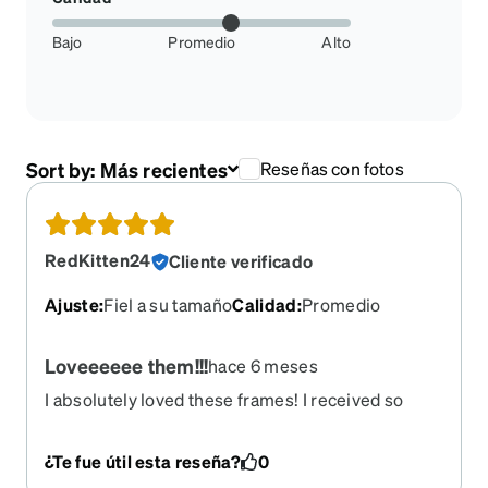
Bajo
Promedio
Alto
Sort by:
Más recientes
Reseñas con fotos
RedKitten24
Cliente verificado
Ajuste
:
Fiel a su tamaño
Calidad
:
Promedio
Loveeeeee them!!!
hace 6 meses
I absolutely loved these frames! I received so
many compliments on them. I literally wore them
until they broke! They need to come out of
¿Te fue útil esta reseña?
0
retirement