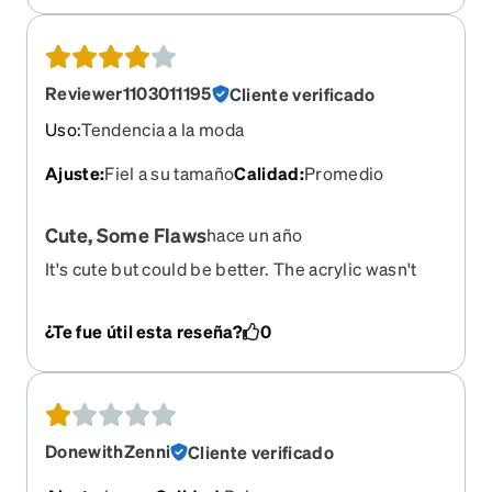
Reviewer1103011195
Cliente verificado
Uso
:
Tendencia a la moda
Ajuste
:
Fiel a su tamaño
Calidad
:
Promedio
Cute, Some Flaws
hace un año
It's cute but could be better. The acrylic wasn't
mixed well on top. One side is black and one side
is tortoise. Magnetic clips comes off a little too
¿Te fue útil esta reseña?
0
easy.
DonewithZenni
Cliente verificado