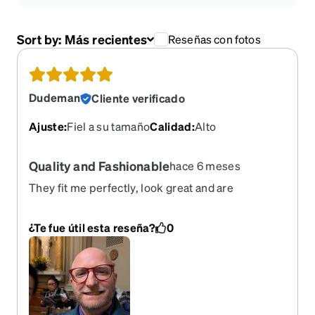
Sort by:
Más recientes
Reseñas con fotos
Dudeman
Cliente verificado
Ajuste
:
Fiel a su tamaño
Calidad
:
Alto
Quality and Fashionable
hace 6 meses
They fit me perfectly, look great and are
comfortable. It's only been a week, already lots of
compliments. These are the best pair I have
¿Te fue útil esta reseña?
0
bought from Zenni so far.