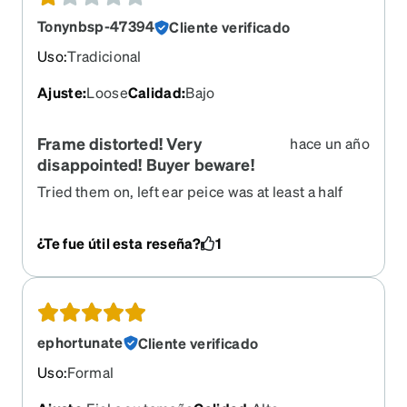
Tonynbsp-47394
Cliente verificado
Uso
:
Tradicional
Ajuste
:
Loose
Calidad
:
Bajo
Frame distorted! Very
hace un año
disappointed! Buyer beware!
Tried them on, left ear peice was at least a half
inch too high. I tried to bend them and try to make
it better. Frame broke, so now I’m stuck with a
¿Te fue útil esta reseña?
1
pair of broken $65.00 glasses. I’ve had good luck
with Zeno on the past, but will definitely find a
better company.
ephortunate
Cliente verificado
Uso
:
Formal