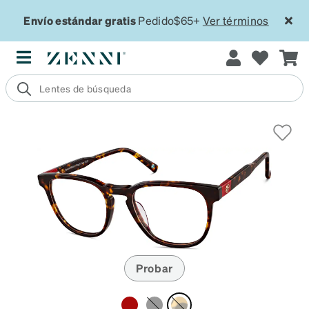
Envío estándar gratis
Pedido$65+
Ver términos
Probar