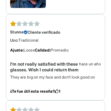
Stunna
Cliente verificado
Uso
:
Tradicional
Ajuste
:
Loose
Calidad
:
Promedio
I’m not really satisfied with these
hace un año
glasses. Wish I could return them
They are big on my face and don’t look good on
me. I don’t wear them.
¿Te fue útil esta reseña?
1