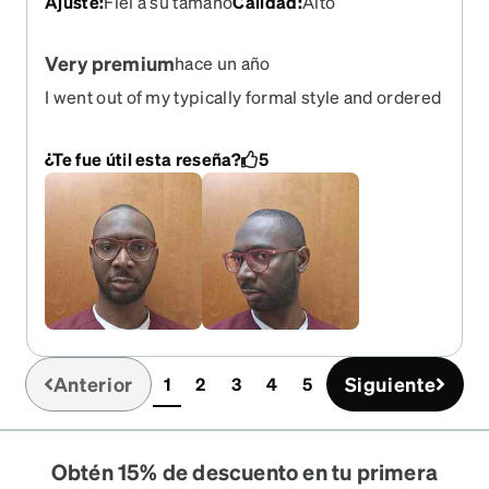
Ajuste
:
Fiel a su tamaño
Calidad
:
Alto
Very premium
hace un año
I went out of my typically formal style and ordered
the red pair. The quality of the frame is excellent.
It is comfortable to wear. Took me some time for
¿Te fue útil esta reseña?
5
the bridge of my nose to adjust to it, but that is not
unusual because it is just a new pair. People
around me keep giving me complements . That's
just a bonus.
Anterior
Siguiente
1
2
3
4
5
(current)
Obtén 15% de descuento en tu primera