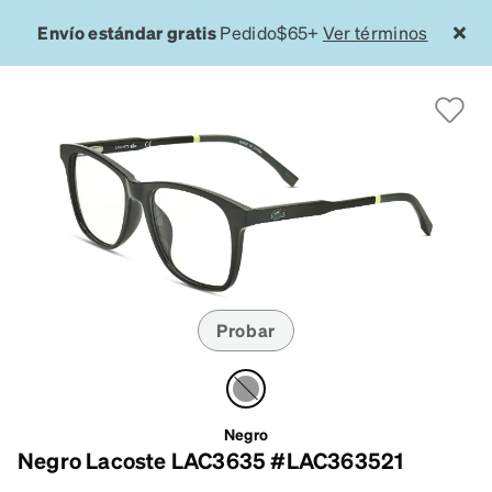
Envío estándar gratis
Pedido$65+
Ver términos
Probar
Negro
Negro Lacoste LAC3635 #LAC363521