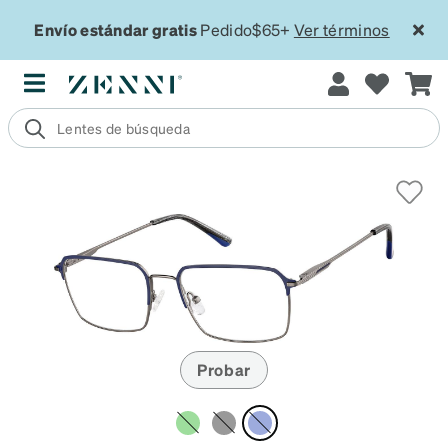
Envío estándar gratis
Pedido$65+
Ver términos
Probar