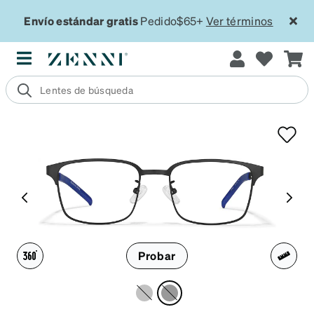
Envío estándar gratis
Pedido$65+
Ver términos
Probar