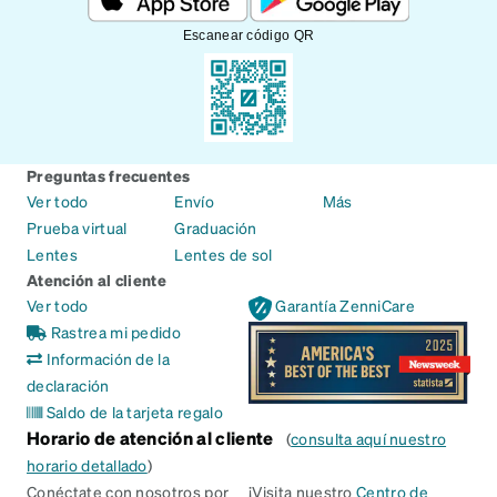
Escanear código QR
Preguntas frecuentes
Ver todo
Envío
Más
Prueba virtual
Graduación
Lentes
Lentes de sol
Atención al cliente
Ver todo
Garantía ZenniCare
Rastrea mi pedido
Información de la
declaración
Saldo de la tarjeta regalo
Horario de atención al cliente
(
consulta aquí nuestro
horario detallado
)
Conéctate con nosotros por
¡Visita nuestro
Centro de