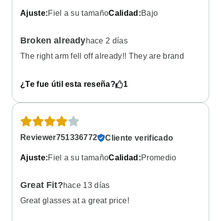
Ajuste
:
Fiel a su tamaño
Calidad
:
Bajo
Broken already
hace 2 días
The right arm fell off already!! They are brand
new. And I can’t find the screw. So i have to go
buy a kit!!
¿Te fue útil esta reseña?
1
Reviewer751336772
Cliente verificado
Ajuste
:
Fiel a su tamaño
Calidad
:
Promedio
Great Fit?
hace 13 días
Great glasses at a great price!