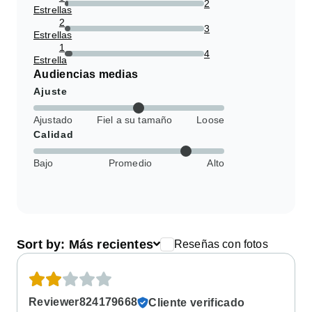
2
Estrellas
2.631578947368421%
2
3
Estrellas
3.9473684210526314%
1
4
Estrella
5.263157894736842%
Audiencias medias
Ajuste
Ajustado
Fiel a su tamaño
Loose
Calidad
Bajo
Promedio
Alto
Sort by:
Más recientes
Reseñas con fotos
Reviewer824179668
Cliente verificado