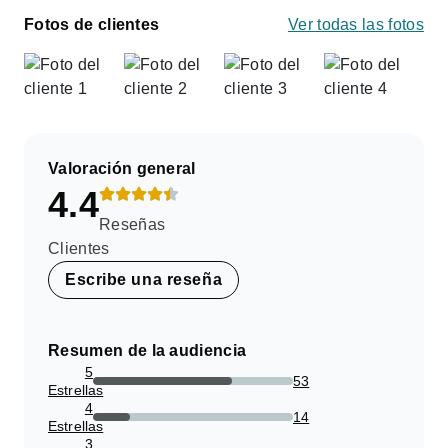
Fotos de clientes
Ver todas las fotos
Valoración general
4.4
Reseñas
Clientes
Escribe una reseña
Resumen de la audiencia
5
53
Estrellas
69.73684210526315%
4
14
Estrellas
18.421052631578945%
3