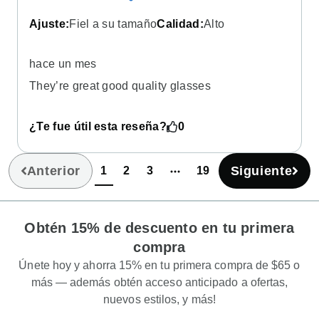
Ajuste
:
Fiel a su tamaño
Calidad
:
Alto
hace un mes
They’re great good quality glasses
¿Te fue útil esta reseña?
0
Anterior
Siguiente
1
2
3
19
(current)
Obtén 15% de descuento en tu primera
compra
Únete hoy y ahorra 15% en tu primera compra de $65 o
más — además obtén acceso anticipado a ofertas,
nuevos estilos, y más!