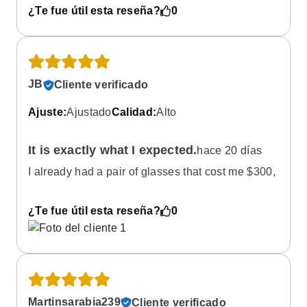
¿Te fue útil esta reseña?
0
JB
Cliente verificado
Ajuste
:
Ajustado
Calidad
:
Alto
It is exactly what I expected.
hace 20 días
I already had a pair of glasses that cost me $300,
but they were badly scratched. I decided to order
this new pair to give them a try, since they offered
¿Te fue útil esta reseña?
0
the same quality and features as my old ones but
cost only $52. When I received them and tried
them on, the lens quality was exactly the same;
I’m very satisfied, and they cost me five times
less. Thanks.Plus, I didn't know my face
measurements, and the app did it for me.
Martinsarabia239
Cliente verificado