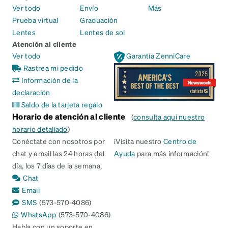
Ver todo
Envío
Más
Prueba virtual
Graduación
Lentes
Lentes de sol
Atención al cliente
Ver todo
Garantía ZenniCare
Rastrea mi pedido
Información de la
declaración
Saldo de la tarjeta regalo
Horario de atención al cliente
(
consulta aquí nuestro
horario detallado
)
Conéctate con nosotros por
¡Visita nuestro
Centro de
chat y email las 24 horas del
Ayuda
para más información!
día, los 7 días de la semana,
Chat
Email
SMS
(573-570-4086)
WhatsApp
(573-570-4086)
Habla con un soporte en