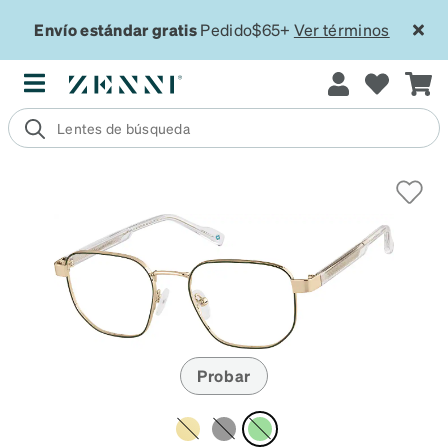
Envío estándar gratis
Pedido$65+
Ver términos
Probar