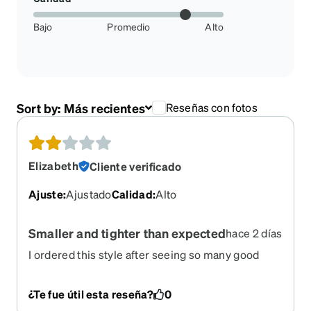
Bajo
Promedio
Alto
Sort by:
Más recientes
Reseñas con fotos
Elizabeth
Cliente verificado
Ajuste
:
Ajustado
Calidad
:
Alto
Smaller and tighter than expected
hace 2 días
I ordered this style after seeing so many good
reviews. They were smaller and tighter than I
expected, after reading the fit/size descriptions
¿Te fue útil esta reseña?
0
and looking at photos from multiple people. By