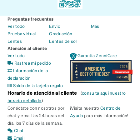
Preguntas frecuentes
Ver todo
Envío
Más
Prueba virtual
Graduación
Lentes
Lentes de sol
Atención al cliente
Ver todo
Garantía ZenniCare
Rastrea mi pedido
Información de la
declaración
Saldo de la tarjeta regalo
Horario de atención al cliente
(
consulta aquí nuestro
horario detallado
)
Conéctate con nosotros por
¡Visita nuestro
Centro de
chat y email las 24 horas del
Ayuda
para más información!
día, los 7 días de la semana,
Chat
Email