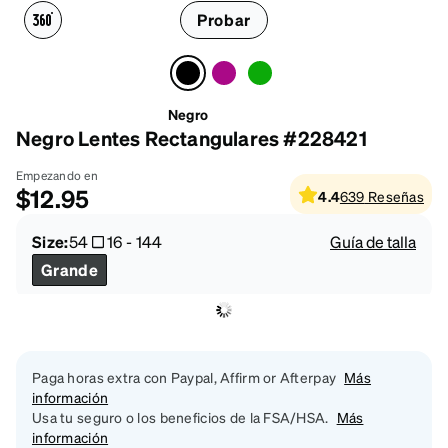
Probar
Negro
Negro Lentes Rectangulares #228421
Empezando en
$12.95
4.4
639
Reseñas
Size:
54
16
-
144
Guía de talla
Grande
Paga horas extra con Paypal, Affirm or Afterpay
Más
información
Usa tu seguro o los beneficios de la FSA/HSA.
Más
información