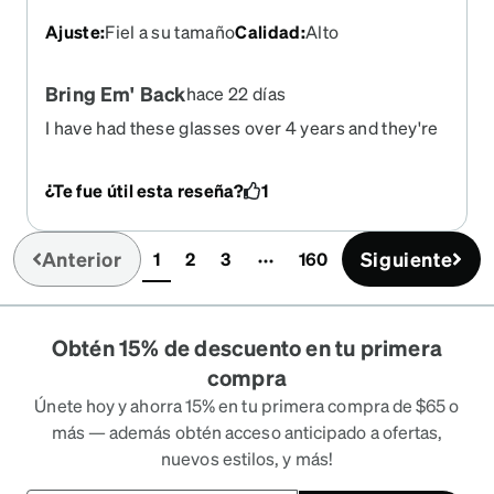
Ajuste
:
Fiel a su tamaño
Calidad
:
Alto
Bring Em' Back
hace 22 días
I have had these glasses over 4 years and they're
still going strong. I was thinking about ordering an
updated prescription but the ones similar to this
¿Te fue útil esta reseña?
1
has lines above the nose and I'm not too sure
about them. I wish you'd bring these back! And
it'd be nice if you could offer a Scratch Protection
Anterior
Siguiente
1
2
3
160
(current)
coating then I'd give you an all out 10!
Obtén 15% de descuento en tu primera
compra
Únete hoy y ahorra 15% en tu primera compra de $65 o
más — además obtén acceso anticipado a ofertas,
nuevos estilos, y más!