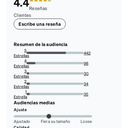
4.4
Reseñas
Clientes
Escribe una reseña
Resumen de la audiencia
5
442
Estrellas
69.17057902973396%
4
98
Estrellas
15.336463223787167%
3
30
Estrellas
4.694835680751173%
2
34
Estrellas
5.320813771517996%
1
35
Estrella
5.477308294209703%
Audiencias medias
Ajuste
Ajustado
Fiel a su tamaño
Loose
Calidad