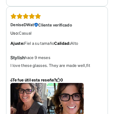
DeniseDWat
Cliente verificado
Uso
:
Casual
Ajuste
:
Fiel a su tamaño
Calidad
:
Alto
Stylish
hace 9 meses
I love these glasses. They are made well,fit
perfectly and I get a lot of compliments on them.
I’m thinking of ordering another pair in a different
¿Te fue útil esta reseña?
0
color.