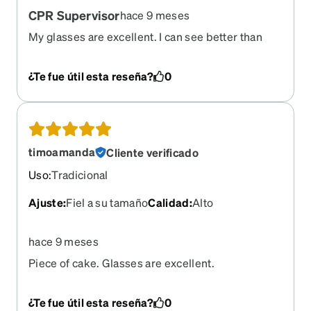
CPR Supervisor
hace 9 meses
My glasses are excellent. I can see better than
ever with these. Thank you so much!!
¿Te fue útil esta reseña?
0
timoamanda
Cliente verificado
Uso
:
Tradicional
Ajuste
:
Fiel a su tamaño
Calidad
:
Alto
hace 9 meses
Piece of cake. Glasses are excellent.
¿Te fue útil esta reseña?
0