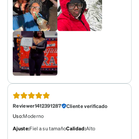
Reviewer1412391287
Cliente verificado
Uso
:
Moderno
Ajuste
:
Fiel a su tamaño
Calidad
:
Alto