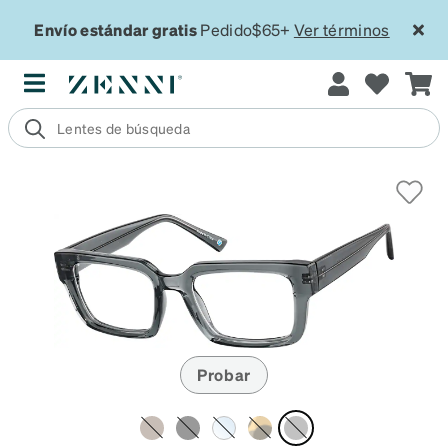
Envío estándar gratis
Pedido$65+
Ver términos
Probar