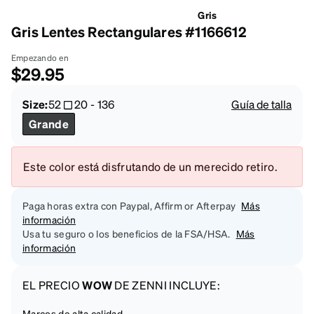
Gris
Gris Lentes Rectangulares #1166612
Empezando en
$29.95
Size:
52
20
-
136
Guía de talla
Grande
Este color está disfrutando de un merecido retiro.
Paga horas extra con Paypal, Affirm or Afterpay
Más
información
Usa tu seguro o los beneficios de la FSA/HSA.
Más
información
EL PRECIO
WOW
DE ZENNI INCLUYE:
Marcos de alta calidad