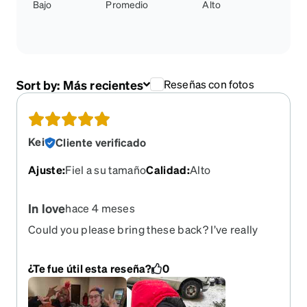
Bajo
Promedio
Alto
Sort by:
Más recientes
Reseñas con fotos
Kei
Cliente verificado
Ajuste
:
Fiel a su tamaño
Calidad
:
Alto
In love
hace 4 meses
Could you please bring these back? I’ve really
enjoyed them—I’ve had these classes for almost a
year, and they’re so durable and of great quality.
¿Te fue útil esta reseña?
0