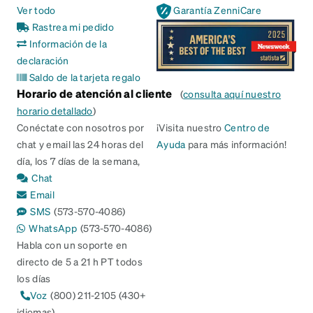
Ver todo
Garantía ZenniCare
Rastrea mi pedido
Información de la
declaración
Saldo de la tarjeta regalo
Horario de atención al cliente
(
consulta aquí nuestro
horario detallado
)
Conéctate con nosotros por
¡Visita nuestro
Centro de
chat y email las 24 horas del
Ayuda
para más información!
día, los 7 días de la semana,
Chat
Email
SMS
(573-570-4086)
WhatsApp
(573-570-4086)
Habla con un soporte en
directo de 5 a 21 h PT todos
los días
Voz
(800) 211-2105 (430+
idiomas)