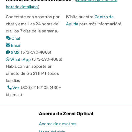
horario detallado
)
Conéctate con nosotros por
¡Visita nuestro
Centro de
chat y email las 24 horas del
Ayuda
para más información!
día, los 7 días de la semana,
Chat
Email
(573-570-4086)
SMS
(573-570-4086)
WhatsApp
Habla con un soporte en
directo de 5 a 21 h PT todos
los días
(800) 211-2105 (430+
Voz
idiomas)
Acerca de Zenni Optical
Acerca de nosotros
Mapa del sitio