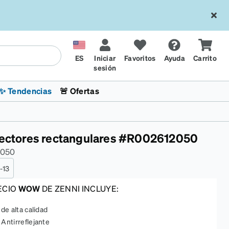
ES
Iniciar
Favoritos
Ayuda
Carrito
sesión
✨ Tendencias
🚨 Ofertas
ectores rectangulares
#
R002612050
2050
-13
ECIO
WOW
DE ZENNI INCLUYE:
l
sol
 x Chase Stokes
La sección de tendencias
Lentes para niños
Lentes de sol de Moda
Transitions® XTRActive
Ciclismo
CrossFit Games 2026
de alta calidad
Antirreflejante