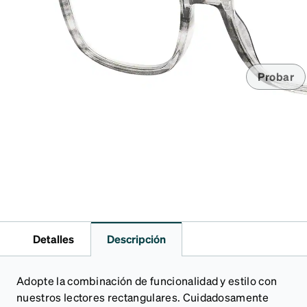
Accesorios
Transparentes y nítidos
Compatible c
Día de partido
auriculares
Probar
Detalles
Descripción
Adopte la combinación de funcionalidad y estilo con
nuestros lectores rectangulares. Cuidadosamente