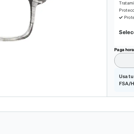
on
Tratami
Protec
Prote
Selec
Paga horas
Usa tu
FSA/H