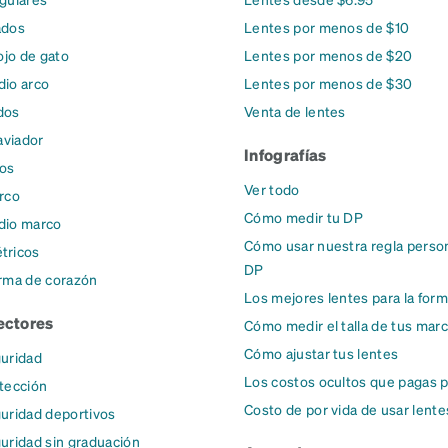
ados
Lentes por menos de $10
ojo de gato
Lentes por menos de $20
io arco
Lentes por menos de $30
dos
Venta de lentes
aviador
Infografías
dos
Ver todo
rco
Cómo medir tu DP
dio marco
Cómo usar nuestra regla person
tricos
DP
rma de corazón
Los mejores lentes para la form
ectores
Cómo medir el talla de tus mar
Cómo ajustar tus lentes
uridad
Los costos ocultos que pagas p
tección
Costo de por vida de usar lente
uridad deportivos
uridad sin graduación