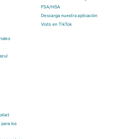
FSA/HSA
Descarga nuestra aplicación
Visto en TikTok
riales
 azul
ilar)
 para los