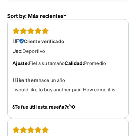
Sort by:
Más recientes
HF
Cliente verificado
Uso
:
Deportivo
Ajuste
:
Fiel a su tamaño
Calidad
:
Promedio
I like them
hace un año
I would like to buy another pair. How come it is
not for sale any more?
¿Te fue útil esta reseña?
0