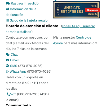
Rastrea mi pedido
Información de la
declaración
Saldo de la tarjeta regalo
Horario de atención al cliente
(
consulta aquí nuestro
horario detallado
)
Conéctate con nosotros por
¡Visita nuestro
Centro de
chat y email las 24 horas del
Ayuda
para más información!
día, los 7 días de la semana,
Chat
Email
SMS
(573-570-4086)
WhatsApp
(573-570-4086)
Habla con un soporte en
directo de 5 a 21 h PT todos
los días
Voz
(800) 211-2105 (430+
idiomas)
Comprar todo