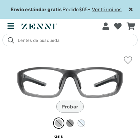
Envío estándar gratis
Pedido$65+
Ver términos
Probar
Gris