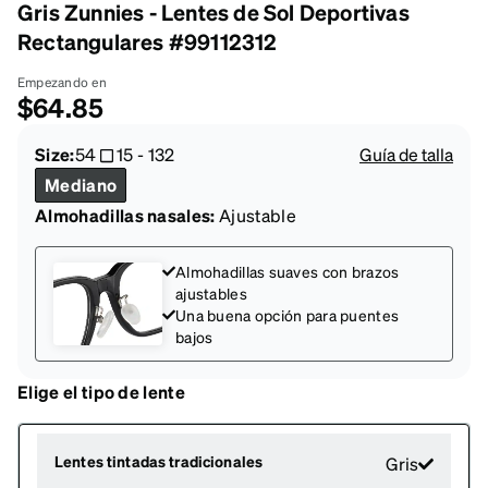
Gris Zunnies - Lentes de Sol Deportivas
Rectangulares #99112312
Empezando en
$64.85
Size:
54
15
-
132
Guía de talla
Mediano
Almohadillas nasales:
Ajustable
Almohadillas suaves con brazos
ajustables
Una buena opción para puentes
bajos
Elige el tipo de lente
Lentes tintadas tradicionales
Gris