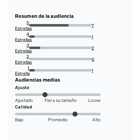
Resumen de la audiencia
5
7
Estrellas
63.63636363636363%
4
1
Estrellas
9.090909090909092%
3
2
Estrellas
18.181818181818183%
2
0
Estrellas
0%
1
1
Estrella
9.090909090909092%
Audiencias medias
Ajuste
Ajustado
Fiel a su tamaño
Loose
Calidad
Bajo
Promedio
Alto