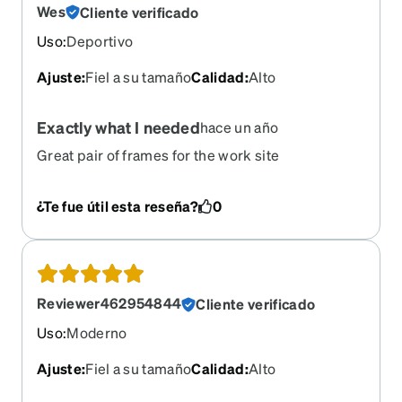
Wes
Cliente verificado
Uso
:
Deportivo
Ajuste
:
Fiel a su tamaño
Calidad
:
Alto
Exactly what I needed
hace un año
Great pair of frames for the work site
¿Te fue útil esta reseña?
0
Reviewer462954844
Cliente verificado
Uso
:
Moderno
Ajuste
:
Fiel a su tamaño
Calidad
:
Alto