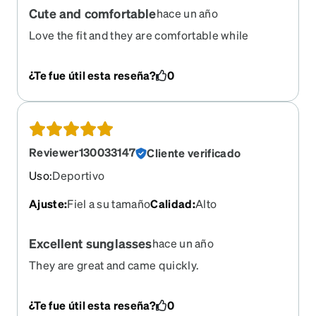
Cute and comfortable
hace un año
Love the fit and they are comfortable while
staying on.
¿Te fue útil esta reseña?
0
Reviewer130033147
Cliente verificado
Uso
:
Deportivo
Ajuste
:
Fiel a su tamaño
Calidad
:
Alto
Excellent sunglasses
hace un año
They are great and came quickly.
¿Te fue útil esta reseña?
0