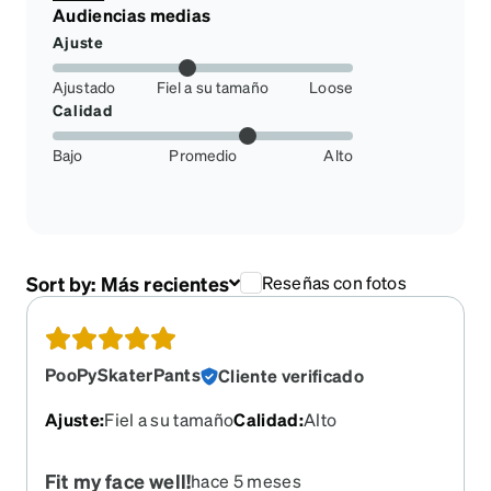
Audiencias medias
Ajuste
Ajustado
Fiel a su tamaño
Loose
Calidad
Bajo
Promedio
Alto
Sort by:
Más recientes
Reseñas con fotos
PooPySkaterPants
Cliente verificado
Ajuste
:
Fiel a su tamaño
Calidad
:
Alto
Fit my face well!
hace 5 meses