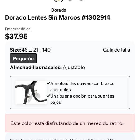
Dorado
Dorado Lentes Sin Marcos #1302914
Empezando en
$37.95
Size:
46
21
-
140
Guía de talla
Pequeño
Almohadillas nasales:
Ajustable
Almohadillas suaves con brazos
ajustables
Una buena opción para puentes
bajos
Este color está disfrutando de un merecido retiro.