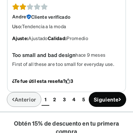
Andre
Cliente verificado
Uso
:
Tendencia a la moda
Ajuste
:
Ajustado
Calidad
:
Promedio
Too small and bad design
hace 9 meses
First of all these are too small for everyday use.
Could only work fro straight forward view. Design
is bad: the screw pins are abstracting the vision.
¿Te fue útil esta reseña?
3
Anterior
Siguiente
1
2
3
4
5
(current)
Obtén 15% de descuento en tu primera
compra