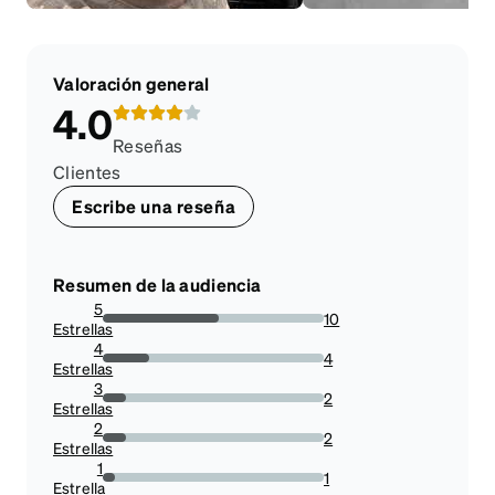
Valoración general
4.0
Reseñas
Clientes
Escribe una reseña
Resumen de la audiencia
5
10
Estrellas
52.63157894736842%
4
4
Estrellas
21.052631578947366%
3
2
Estrellas
10.526315789473683%
2
2
Estrellas
10.526315789473683%
1
1
Estrella
5.263157894736842%