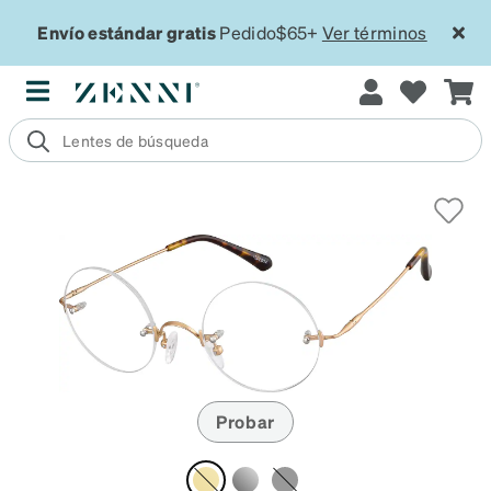
Envío estándar gratis
Pedido$65+
Ver términos
Probar