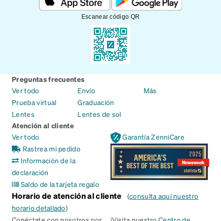
Escanear código QR
Preguntas frecuentes
Ver todo
Envío
Más
Prueba virtual
Graduación
Lentes
Lentes de sol
Atención al cliente
Ver todo
Garantía ZenniCare
Rastrea mi pedido
Información de la
declaración
Saldo de la tarjeta regalo
Horario de atención al cliente
(
consulta aquí nuestro
horario detallado
)
Conéctate con nosotros por
¡Visita nuestro
Centro de