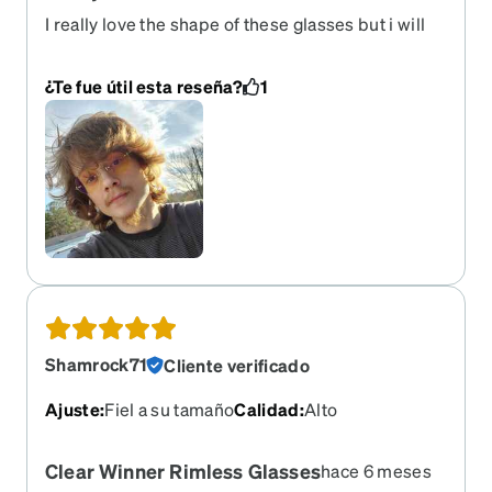
I really love the shape of these glasses but i will
mention you will see the middle hardware piece
where the nose piece is, to me it doesn't bothere
¿Te fue útil esta reseña?
1
to much but Id give a headups about it, regardless
a I love these frames thank you zenni for not
scerwing me over like my local eye docter place!
Shamrock71
Cliente verificado
Ajuste
:
Fiel a su tamaño
Calidad
:
Alto
Clear Winner Rimless Glasses
hace 6 meses