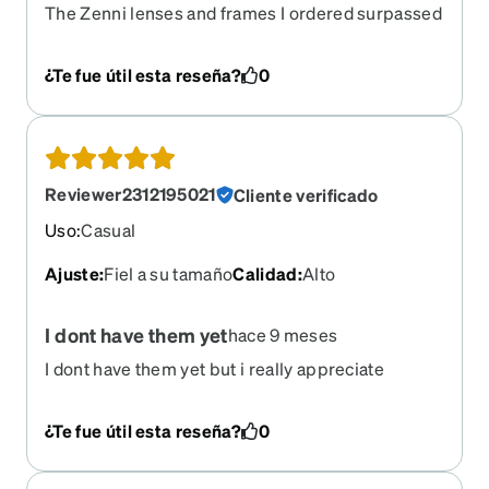
The Zenni lenses and frames I ordered surpassed
my expectations! They are all-purpose, clear,
protective, strong, classy, and allow me to see
¿Te fue útil esta reseña?
0
near and far with incredible ease! They provide
limitless jewelry and outfit matching! I can go
from the classroom, to corporate, shopping, to
dinner on the town in these amazing, round,
rimless beauties! Thank you, Zenni!
Reviewer2312195021
Cliente verificado
Uso
:
Casual
Ajuste
:
Fiel a su tamaño
Calidad
:
Alto
I dont have them yet
hace 9 meses
I dont have them yet but i really appreciate
support helping me get another pair ordered!
¿Te fue útil esta reseña?
0