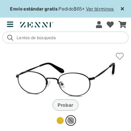
Envío estándar gratis
Pedido$65+
Ver términos
Probar