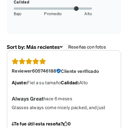
Calidad
Bajo
Promedio
Alto
Sort by:
Más recientes
Reseñas con fotos
Reviewer605746188
Cliente verificado
Ajuste
:
Fiel a su tamaño
Calidad
:
Alto
Always Great
hace 6 meses
Glasses always come nicely packed, and just
what I ordered.
¿Te fue útil esta reseña?
0