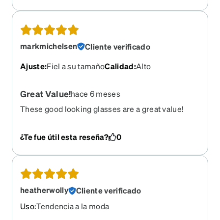
markmichelsen
Cliente verificado
Ajuste
:
Fiel a su tamaño
Calidad
:
Alto
Great Value!
hace 6 meses
These good looking glasses are a great value!
¿Te fue útil esta reseña?
0
heatherwolly
Cliente verificado
Uso
:
Tendencia a la moda