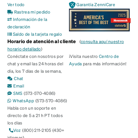
Ver todo
Garantía ZenniCare
Rastrea mi pedido
Información de la
declaración
Saldo de la tarjeta regalo
Horario de atención al cliente
(
consulta aquí nuestro
horario detallado
)
Conéctate con nosotros por
¡Visita nuestro
Centro de
chat y email las 24 horas del
Ayuda
para más información!
día, los 7 días de la semana,
Chat
Email
SMS
(573-570-4086)
WhatsApp
(573-570-4086)
Habla con un soporte en
directo de 5 a 21 h PT todos
los días
Voz
(800) 211-2105 (430+
idiomas)