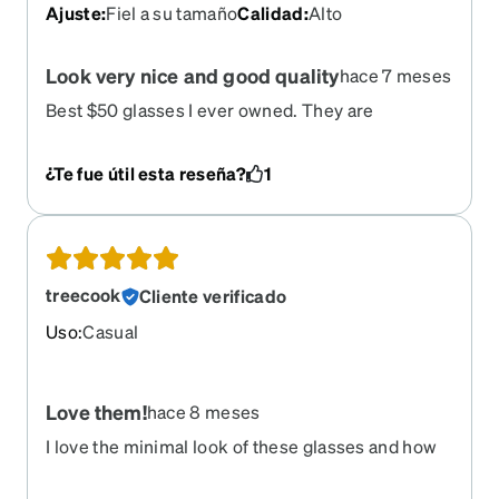
Ajuste
:
Fiel a su tamaño
Calidad
:
Alto
Look very nice and good quality
hace 7 meses
Best $50 glasses I ever owned. They are
lightweight but don't feel cheap, and look very
cute, like grandma glasses. I was worried that
¿Te fue útil esta reseña?
1
some reviews complained about the arms being
uneven or bent, but they arrived perfect for me.
treecook
Cliente verificado
Uso
:
Casual
Love them!
hace 8 meses
I love the minimal look of these glasses and how
lightweight they are, they are also comfortable
and, fashion wise, they go with everything