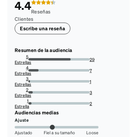
4.4
Reseñas
Clientes
Escribe una reseña
Resumen de la audiencia
5
29
Estrellas
69.04761904761905%
4
7
Estrellas
16.666666666666664%
3
1
Estrellas
2.380952380952381%
2
3
Estrellas
7.142857142857142%
1
2
Estrella
4.761904761904762%
Audiencias medias
Ajuste
Ajustado
Fiel a su tamaño
Loose