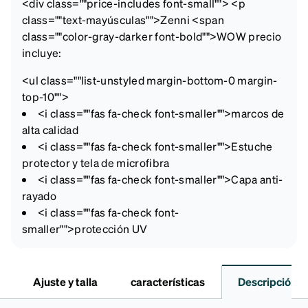
<div class=""price-includes font-small""> <p
class=""text-mayúsculas"">Zenni <span
class=""color-gray-darker font-bold"">WOW precio
incluye:
<ul class=""list-unstyled margin-bottom-0 margin-
top-10"">
<i class=""fas fa-check font-smaller"">
marcos de
alta calidad
<i class=""fas fa-check font-smaller"">
Estuche
protector y tela de microfibra
<i class=""fas fa-check font-smaller"">
Capa anti-
rayado
<i class=""fas fa-check font-
smaller"">
protección UV
Ajuste y talla
características
Descripción