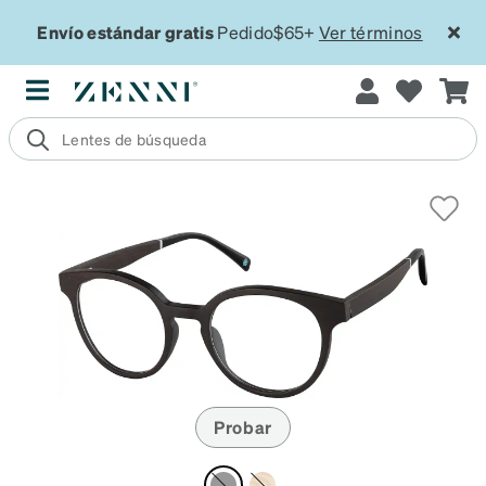
Envío estándar gratis
Pedido$65+
Ver términos
Probar