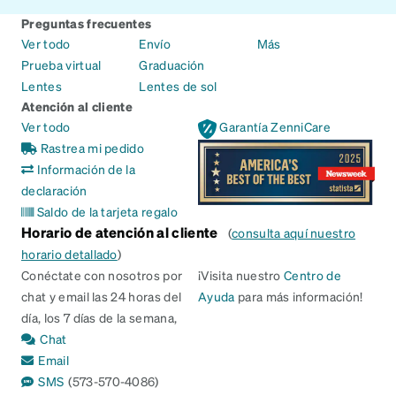
Preguntas frecuentes
Ver todo
Envío
Más
Prueba virtual
Graduación
Lentes
Lentes de sol
Atención al cliente
Ver todo
Garantía ZenniCare
Rastrea mi pedido
Información de la
declaración
Saldo de la tarjeta regalo
Horario de atención al cliente
(
consulta aquí nuestro
horario detallado
)
Conéctate con nosotros por
¡Visita nuestro
Centro de
chat y email las 24 horas del
Ayuda
para más información!
día, los 7 días de la semana,
Chat
Email
SMS
(573-570-4086)