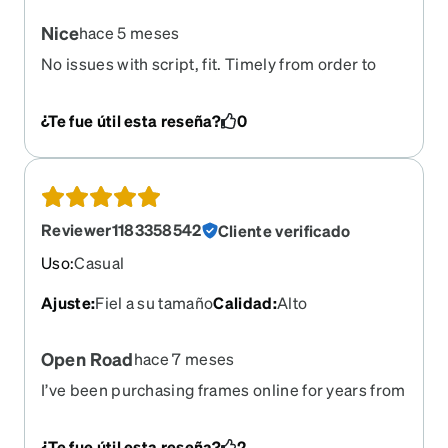
Nice
hace 5 meses
No issues with script, fit. Timely from order to
delivery, less than 7 days. Have used them for
years and never an issue
¿Te fue útil esta reseña?
0
Reviewer1183358542
Cliente verificado
Uso
:
Casual
Ajuste
:
Fiel a su tamaño
Calidad
:
Alto
Open Road
hace 7 meses
I’ve been purchasing frames online for years from
other companies Zeno exceeded all
expectations!! Frames are beautiful and lens
¿Te fue útil esta reseña?
2