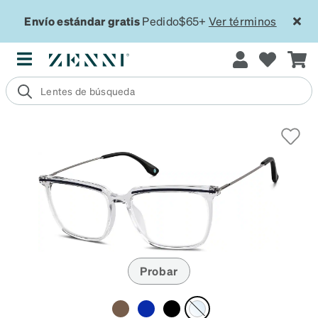
Envío estándar gratis
Pedido$65+
Ver términos
Probar