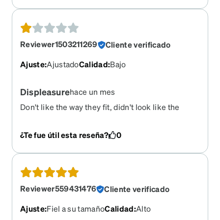
wear all day every day. I would recommend Zenni
and have too many of my friends and neighbors. I
am just disappointed with this particular pair of
glasses. The bridge is just too wide even though it
Reviewer1503211269
Cliente verificado
says it’s a 17 mm.
Ajuste
:
Ajustado
Calidad
:
Bajo
Displeasure
hace un mes
Don't like the way they fit, didn't look like the
website. Have continued wearing my old glasses
¿Te fue útil esta reseña?
0
Reviewer559431476
Cliente verificado
Ajuste
:
Fiel a su tamaño
Calidad
:
Alto