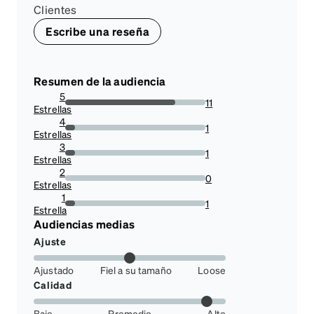
Clientes
Escribe una reseña
Resumen de la audiencia
5
11
Estrellas
78.57142857142857%
4
1
Estrellas
7.142857142857142%
3
1
Estrellas
7.142857142857142%
2
0
Estrellas
0%
1
1
Estrella
7.142857142857142%
Audiencias medias
Ajuste
Ajustado
Fiel a su tamaño
Loose
Calidad
Bajo
Promedio
Alto