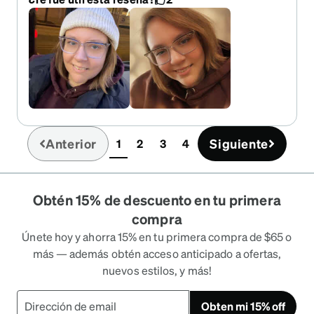
came with no issues!
Anterior
Siguiente
1
2
3
4
(current)
Obtén 15% de descuento en tu primera
compra
Únete hoy y ahorra 15% en tu primera compra de $65 o
más — además obtén acceso anticipado a ofertas,
nuevos estilos, y más!
Obten mi 15% off