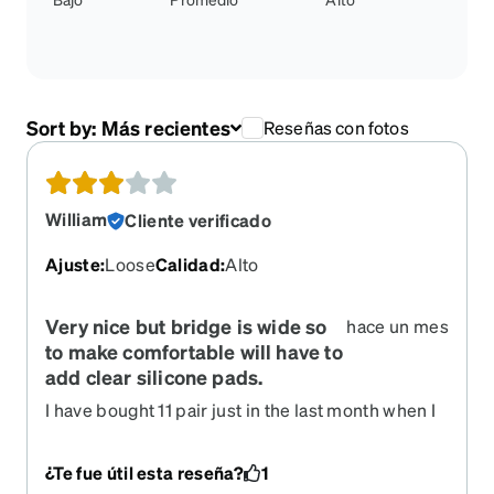
Sort by:
Más recientes
Reseñas con fotos
William
Cliente verificado
Ajuste
:
Loose
Calidad
:
Alto
Very nice but bridge is wide so
hace un mes
to make comfortable will have to
add clear silicone pads.
I have bought 11 pair just in the last month when I
discovered what a great company they are. Prices
were literally a third of optometrist and half of
¿Te fue útil esta reseña?
1
what Costco wanted. I am fairly near sighted so I