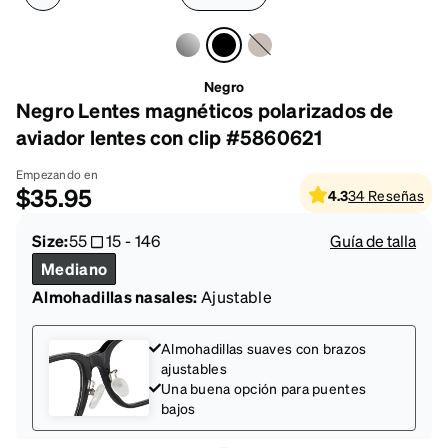
Negro
Negro Lentes magnéticos polarizados de
aviador lentes con clip #5860621
Empezando en
$35.95
4.3
34
Reseñas
Size:
55
15
-
146
Guía de talla
Mediano
Almohadillas nasales:
Ajustable
Almohadillas suaves con brazos
ajustables
Una buena opción para puentes
bajos