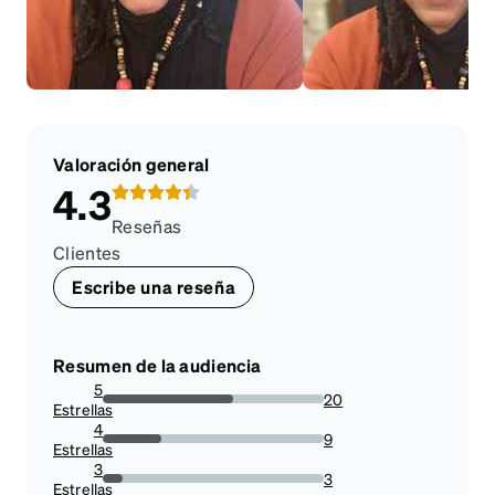
Valoración general
4.3
Reseñas
Clientes
Escribe una reseña
Resumen de la audiencia
5
20
Estrellas
58.82352941176471%
4
9
Estrellas
26.47058823529412%
3
3
Estrellas
8.823529411764707%