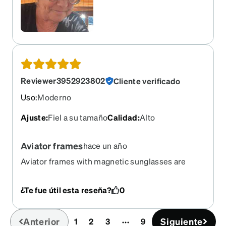
Reviewer3952923802
Cliente verificado
Uso
:
Moderno
Ajuste
:
Fiel a su tamaño
Calidad
:
Alto
Aviator frames
hace un año
Aviator frames with magnetic sunglasses are
amazing
¿Te fue útil esta reseña?
0
Anterior
Siguiente
1
2
3
9