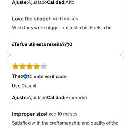
Ajuste
:
Ajustado
Calidad
:
Alto
Love the shape
hace 6 meses
Wish they were bigger but just a bit. Feels a bit
tight some times when I’m working.
¿Te fue útil esta reseña?
0
Theo
Cliente verificado
Uso
:
Casual
Ajuste
:
Ajustado
Calidad
:
Promedio
Improper size
hace 10 meses
Satisfied with the craftsmanship and quality of the
lenses and frames, my only issue is with the