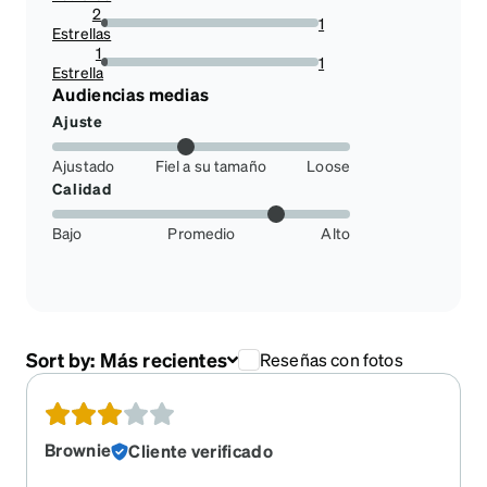
2
1
Estrellas
2.941176470588235%
1
1
Estrella
2.941176470588235%
Audiencias medias
Ajuste
Ajustado
Fiel a su tamaño
Loose
Calidad
Bajo
Promedio
Alto
Sort by:
Más recientes
Reseñas con fotos
Brownie
Cliente verificado