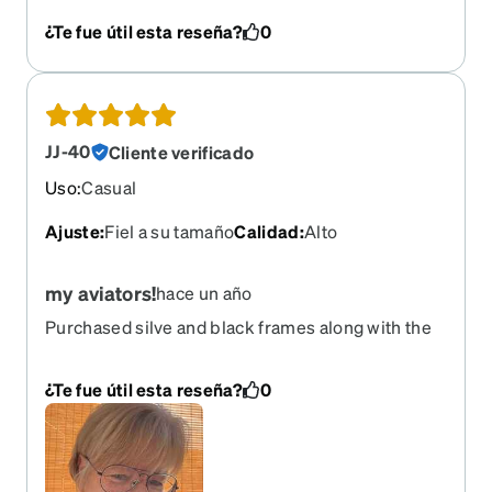
sizing.
¿Te fue útil esta reseña?
0
JJ-40
Cliente verificado
Uso
:
Casual
Ajuste
:
Fiel a su tamaño
Calidad
:
Alto
my aviators!
hace un año
Purchased silve and black frames along with the
magnetic clipons!! Love them all!!!
¿Te fue útil esta reseña?
0