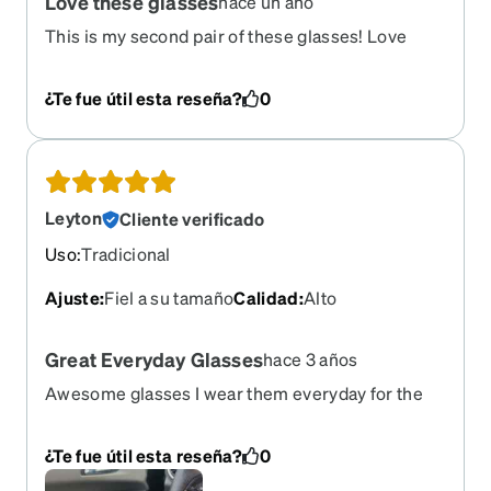
Love these glasses
hace un año
This is my second pair of these glasses! Love
them!!
¿Te fue útil esta reseña?
0
Leyton
Cliente verificado
Uso
:
Tradicional
Ajuste
:
Fiel a su tamaño
Calidad
:
Alto
Great Everyday Glasses
hace 3 años
Awesome glasses I wear them everyday for the
most part, I have a pretty weak prescription. They
look kind of 70s or 80s with the gold and the
¿Te fue útil esta reseña?
0
tortiseshell. You have to get a tint so I got the light
yellow fashion tint with the cheaper lenses.