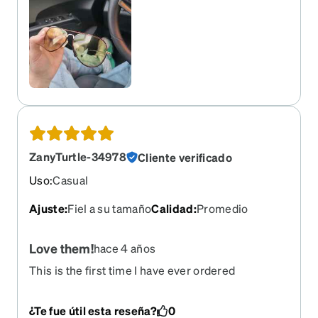
They're holding up really well and the yellow tint
is really great. Top line of the glasses, the
eyebrow part, is dead straight which is cool. Very
glad I bought them. Great for wider faces aswell.
ZanyTurtle-34978
Cliente verificado
Uso
:
Casual
Ajuste
:
Fiel a su tamaño
Calidad
:
Promedio
Love them!
hace 4 años
This is the first time I have ever ordered
prescription eye glasses online from any
company. I ordered sunglasses. It was easy to
¿Te fue útil esta reseña?
0
load my prescription. And they came in the time