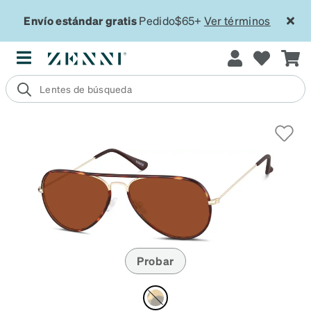
Envío estándar gratis
Pedido$65+
Ver términos
Probar