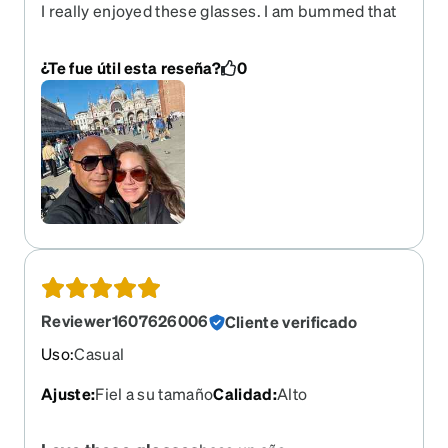
I really enjoyed these glasses. I am bummed that
they are retired. I used them for Tennis and
everyday. I wish I took better care of them. I'll look
¿Te fue útil esta reseña?
0
for a simialr pair. I didn't put them in a case after
use :(
Reviewer1607626006
Cliente verificado
Uso
:
Casual
Ajuste
:
Fiel a su tamaño
Calidad
:
Alto