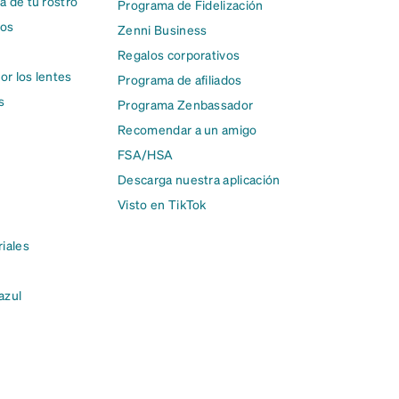
a de tu rostro
Programa de Fidelización
cos
Zenni Business
Regalos corporativos
or los lentes
Programa de afiliados
s
Programa Zenbassador
Recomendar a un amigo
FSA/HSA
Descarga nuestra aplicación
Visto en TikTok
riales
 azul