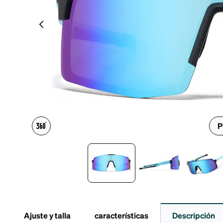
Accesorios
Transparentes y nítidos
Compatible c
Día de partido
auriculares
P
Ajuste y talla
características
Descripción