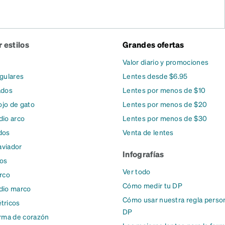
 estilos
Grandes ofertas
Valor diario y promociones
gulares
Lentes desde $6.95
ados
Lentes por menos de $10
ojo de gato
Lentes por menos de $20
io arco
Lentes por menos de $30
dos
Venta de lentes
aviador
Infografías
dos
Ver todo
rco
Cómo medir tu DP
dio marco
Cómo usar nuestra regla person
tricos
DP
rma de corazón