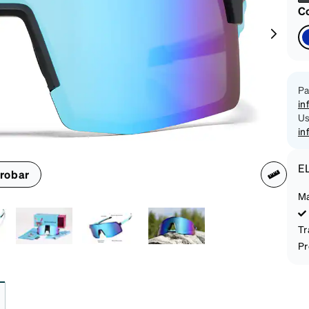
on
Co
Pa
in
Us
in
E
robar
Ma
Tr
Pr