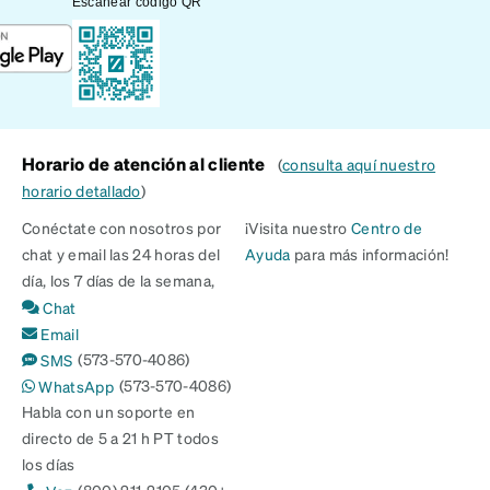
Escanear código QR
Horario de atención al cliente
(
consulta aquí nuestro
horario detallado
)
Conéctate con nosotros por
¡Visita nuestro
Centro de
chat y email las 24 horas del
Ayuda
para más información!
día, los 7 días de la semana,
Chat
Email
(573-570-4086)
SMS
(573-570-4086)
WhatsApp
Habla con un soporte en
directo de 5 a 21 h PT todos
los días