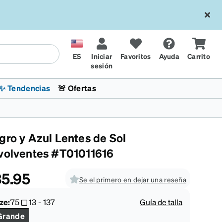
ES
Iniciar
Favoritos
Ayuda
Carrito
sesión
✨ Tendencias
🚨 Ofertas
gro y Azul Lentes de Sol
volventes #T01011616
5.95
Se el primero en dejar una reseña
l
sol
 x Chase Stokes
La sección de tendencias
Lentes para niños
Lentes de sol de Moda
Transitions® XTRActive
Ciclismo
CrossFit Games 2026
ze:
75
13
-
137
Guía de talla
Grande