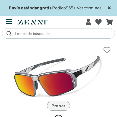
Envío estándar gratis
Pedido$65+
Ver términos
Probar