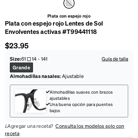
Plata con espejo rojo
Plata con espejo rojo Lentes de Sol
Envolventes activas #T99441118
$23.95
Size:
61
14
-
141
Guía de talla
Grande
Almohadillas nasales:
Ajustable
Almohadillas suaves con brazos
ajustables
Una buena opción para puentes
bajos
¿Agregar una receta?
Consulta los modelos solo con
receta