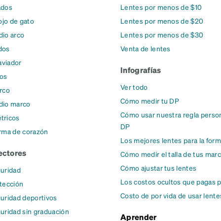
ados
Lentes por menos de $10
ojo de gato
Lentes por menos de $20
io arco
Lentes por menos de $30
dos
Venta de lentes
aviador
Infografías
dos
Ver todo
rco
Cómo medir tu DP
dio marco
Cómo usar nuestra regla person
tricos
DP
rma de corazón
Los mejores lentes para la form
ectores
Cómo medir el talla de tus mar
Cómo ajustar tus lentes
uridad
Los costos ocultos que pagas p
tección
Costo de por vida de usar lente
uridad deportivos
uridad sin graduación
Aprender