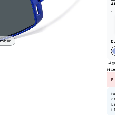
on
Al
robar
Co
¿Agr
rece
Es
Pa
in
Us
in