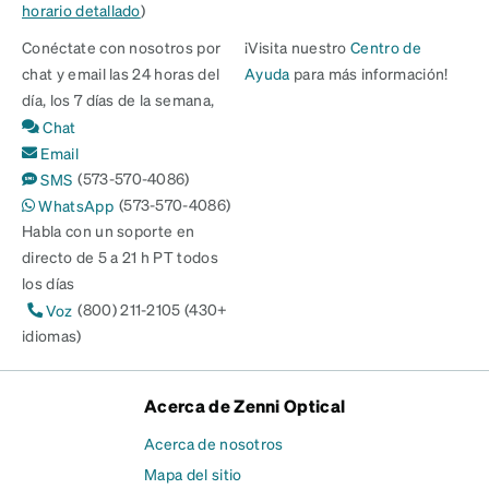
horario detallado
)
Conéctate con nosotros por
¡Visita nuestro
Centro de
chat y email las 24 horas del
Ayuda
para más información!
día, los 7 días de la semana,
Chat
Email
(573-570-4086)
SMS
(573-570-4086)
WhatsApp
Habla con un soporte en
directo de 5 a 21 h PT todos
los días
(800) 211-2105 (430+
Voz
idiomas)
Acerca de Zenni Optical
Acerca de nosotros
Mapa del sitio