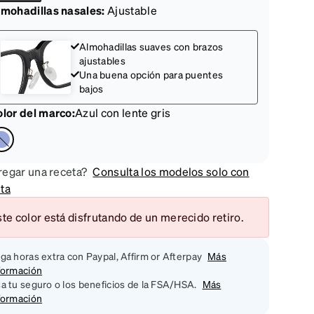
mohadillas nasales:
Ajustable
Almohadillas suaves con brazos
ajustables
Una buena opción para puentes
bajos
lor del marco
:
Azul con lente gris
egar una receta?
Consulta los modelos solo con
ta
te color está disfrutando de un merecido retiro.
ga horas extra con Paypal, Affirm or Afterpay
Más
formación
a tu seguro o los beneficios de la FSA/HSA.
Más
formación