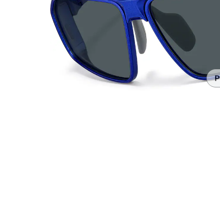
Accesorios
Transparentes y nítidos
Compatible c
Día de partido
auriculares
P