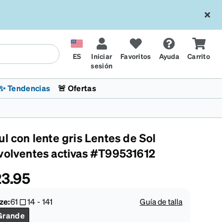
ES
Iniciar
Favoritos
Ayuda
Carrito
sesión
✨ Tendencias
🚨 Ofertas
l con lente gris Lentes de Sol
volventes activas #T99531612
3.95
l
sol
 x Chase Stokes
La sección de tendencias
Lentes para niños
Lentes de sol de Moda
Transitions® XTRActive
Ciclismo
CrossFit Games 2026
ze:
61
14
-
141
Guía de talla
Grande