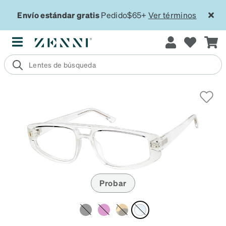
Envío estándar gratis
Pedido$65+
Ver términos
Probar