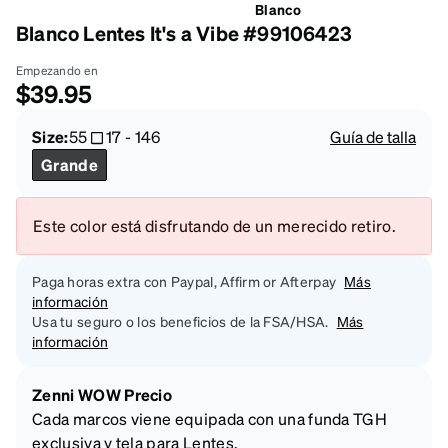
Blanco
Blanco Lentes It's a Vibe #99106423
Empezando en
$39.95
Size:
55
17
-
146
Guía de talla
Grande
Este color está disfrutando de un merecido retiro.
Paga horas extra con Paypal, Affirm or Afterpay
Más
información
Usa tu seguro o los beneficios de la FSA/HSA.
Más
información
Zenni WOW Precio
Cada marcos viene equipada con una funda TGH
exclusiva y tela para Lentes.