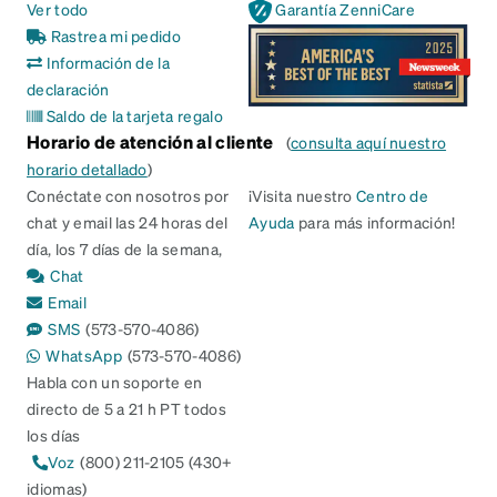
Ver todo
Garantía ZenniCare
Rastrea mi pedido
Información de la
declaración
Saldo de la tarjeta regalo
Horario de atención al cliente
(
consulta aquí nuestro
horario detallado
)
Conéctate con nosotros por
¡Visita nuestro
Centro de
chat y email las 24 horas del
Ayuda
para más información!
día, los 7 días de la semana,
Chat
Email
SMS
(573-570-4086)
WhatsApp
(573-570-4086)
Habla con un soporte en
directo de 5 a 21 h PT todos
los días
Voz
(800) 211-2105 (430+
idiomas)