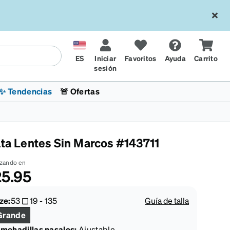
ES
Iniciar
Favoritos
Ayuda
Carrito
sesión
✨ Tendencias
🚨 Ofertas
ata Lentes Sin Marcos #143711
zando en
5.95
l
sol
 x Chase Stokes
La sección de tendencias
Lentes para niños
Lentes de sol de Moda
Transitions® XTRActive
Ciclismo
CrossFit Games 2026
ze:
53
19
-
135
Guía de talla
Grande
mohadillas nasales:
Ajustable