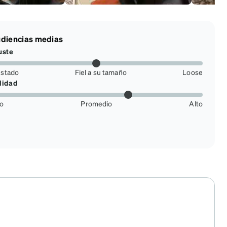
diencias medias
uste
ustado
Fiel a su tamaño
Loose
lidad
jo
Promedio
Alto