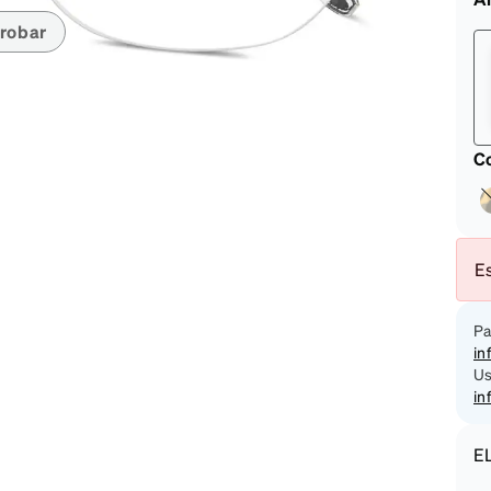
on
robar
Co
Es
Pa
in
Us
in
E