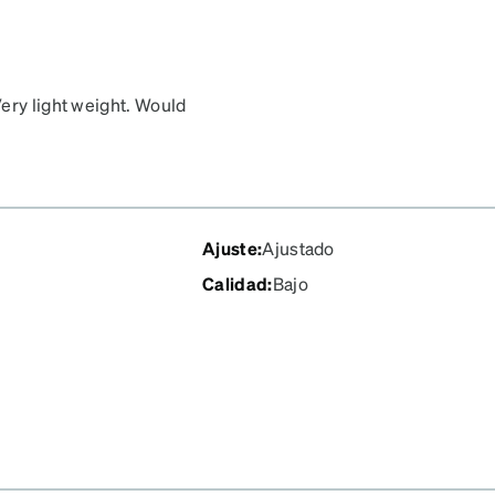
ery light weight. Would
Ajuste
:
Ajustado
Calidad
:
Bajo