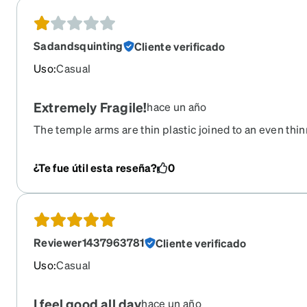
Sadandsquinting
Cliente verificado
Uso
:
Casual
Extremely Fragile!
hace un año
The temple arms are thin plastic joined to an even thinn
snap in half if any attempt to flex the arm is made. If th
buy 2 pair so you have spare parts!
¿Te fue útil esta reseña?
0
Reviewer1437963781
Cliente verificado
Uso
:
Casual
I feel good all day
hace un año