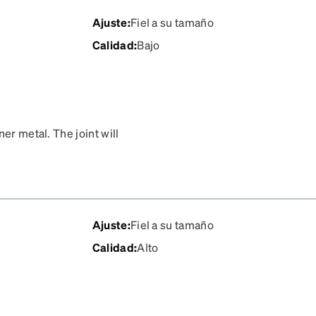
Ajuste
:
Fiel a su tamaño
Calidad
:
Bajo
er metal. The joint will
ese are your favorites,
Ajuste
:
Fiel a su tamaño
Calidad
:
Alto