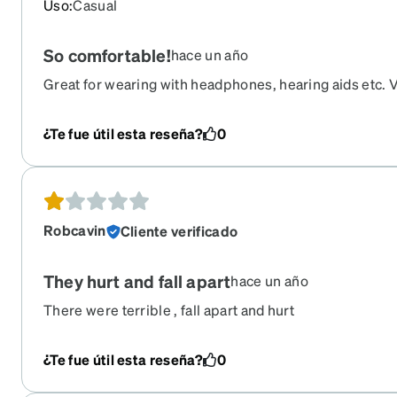
Uso
:
Casual
So comfortable!
hace un año
Great for wearing with headphones, hearing aids etc. V
love more like this!
¿Te fue útil esta reseña?
0
Robcavin
Cliente verificado
They hurt and fall apart
hace un año
There were terrible , fall apart and hurt
¿Te fue útil esta reseña?
0