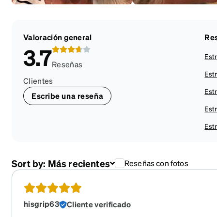
Valoración general
Res
3.7
Estr
Reseñas
Estr
Clientes
Estr
Escribe una reseña
Estr
Estr
Sort by:
Más recientes
Reseñas con fotos
hisgrip63
Cliente verificado