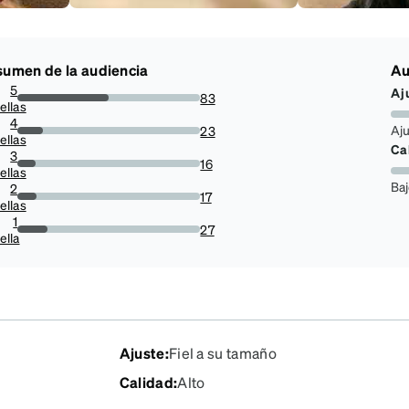
umen de la audiencia
Au
5
Aj
83
ellas
50%
4
Aj
23
ellas
13.855421686746988%
Ca
3
16
ellas
9.63855421686747%
Ba
2
17
ellas
10.240963855421686%
1
27
ella
16.265060240963855%
Ajuste
:
Fiel a su tamaño
Calidad
:
Alto