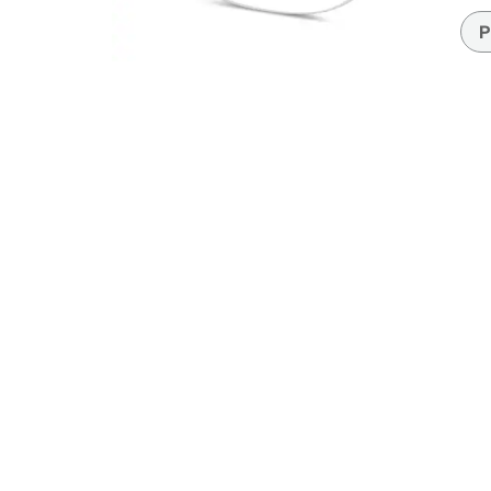
Accesorios
Transparentes y nítidos
Compatible c
Día de partido
auriculares
P