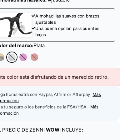
Almohadillas suaves con brazos
ajustables
Una buena opción para puentes
bajos
lor del marco
:
Plata
te color está disfrutando de un merecido retiro.
ga horas extra con Paypal, Affirm or Afterpay
Más
formación
a tu seguro o los beneficios de la FSA/HSA.
Más
formación
L PRECIO DE ZENNI
WOW
INCLUYE: