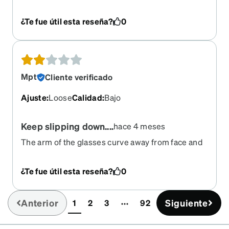
view the glass with the try on feature. They were
shipped quickly and I got them within a few days.
¿Te fue útil esta reseña?
0
Mpt
Cliente verificado
Ajuste
:
Loose
Calidad
:
Bajo
Keep slipping down....
hace 4 meses
The arm of the glasses curve away from face and
do not provide a close or tight fit. The glasses are
constantly slipping down nose.
¿Te fue útil esta reseña?
0
Anterior
Siguiente
1
2
3
92
(current)