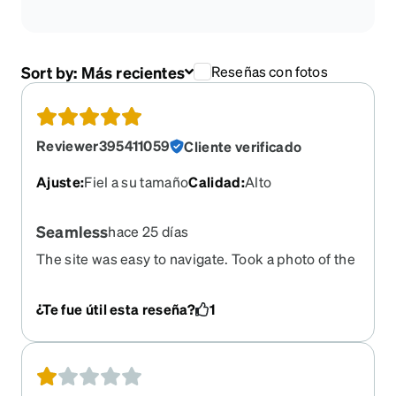
Sort by:
Más recientes
Reseñas con fotos
Reviewer395411059
Cliente verificado
Ajuste
:
Fiel a su tamaño
Calidad
:
Alto
Seamless
hace 25 días
The site was easy to navigate. Took a photo of the
prescription to avoid errors, and glasses arrived
in 2 days. Perfect fit and good quality.
¿Te fue útil esta reseña?
1