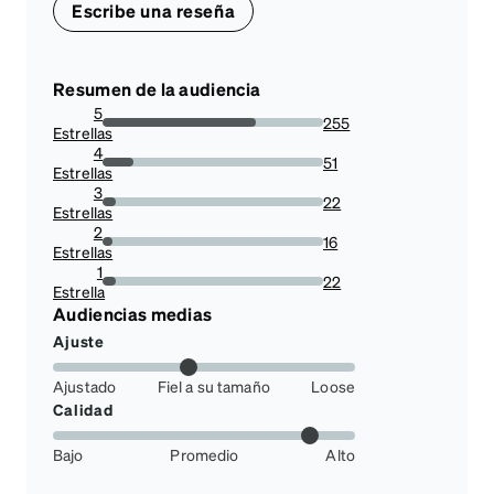
Escribe una reseña
Resumen de la audiencia
5
255
Estrellas
69.67213114754098%
4
51
Estrellas
13.934426229508196%
3
22
Estrellas
6.0109289617486334%
2
16
Estrellas
4.371584699453552%
1
22
Estrella
6.0109289617486334%
Audiencias medias
Ajuste
Ajustado
Fiel a su tamaño
Loose
Calidad
Bajo
Promedio
Alto