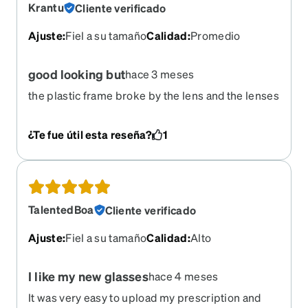
Krantu
Cliente verificado
Ajuste
:
Fiel a su tamaño
Calidad
:
Promedio
good looking but
hace 3 meses
the plastic frame broke by the lens and the lenses
scratched easily lasted almost a year
¿Te fue útil esta reseña?
1
TalentedBoa
Cliente verificado
Ajuste
:
Fiel a su tamaño
Calidad
:
Alto
I like my new glasses
hace 4 meses
It was very easy to upload my prescription and