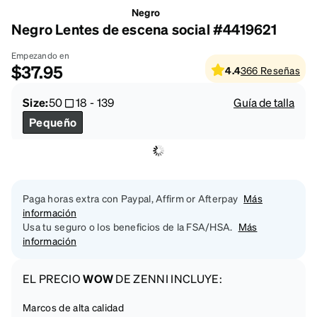
Negro
Negro Lentes de escena social #4419621
Empezando en
$37.95
4.4
366
Reseñas
Size:
50
18
-
139
Guía de talla
Pequeño
Paga horas extra con Paypal, Affirm or Afterpay
Más
información
Usa tu seguro o los beneficios de la FSA/HSA.
Más
información
EL PRECIO
WOW
DE ZENNI INCLUYE:
Marcos de alta calidad