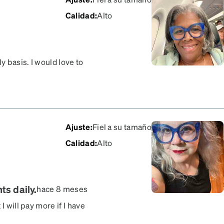
Calidad
:
Alto
y basis. I would love to
Ajuste
:
Fiel a su tamaño
Calidad
:
Alto
s daily.
hace 8 meses
I will pay more if I have
lue purple and pink in 8