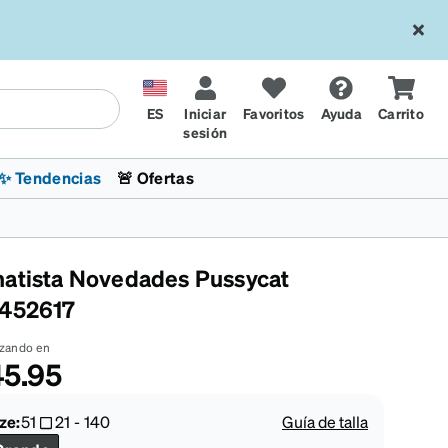
ES
Iniciar
Favoritos
Ayuda
Carrito
sesión
✨ Tendencias
🚨 Ofertas
atista Novedades Pussycat
452617
zando en
5.95
l
sol
 x Chase Stokes
La sección de tendencias
Lentes para niños
Lentes de sol de Moda
Transitions® XTRActive
Ciclismo
CrossFit Games 2026
ze:
51
21
-
140
Guía de talla