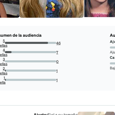
umen de la audiencia
Au
5
Aj
46
ellas
83.63636363636363%
4
Aj
7
ellas
12.727272727272727%
Ca
3
0
ellas
0%
Ba
2
1
ellas
1.8181818181818181%
1
1
ella
1.8181818181818181%
Ajuste
:
Fiel a su tamaño