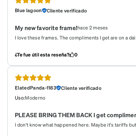
Blue lagoon
Cliente verificado
My new favorite frame!
hace 2 meses
I love these frames. The compliments I get are on a dail
order them again. Please bring them back!!
¿Te fue útil esta reseña?
0
ElatedPanda-1183
Cliente verificado
Uso
:
Moderno
PLEASE BRING THEM BACK I get compliment
I don't know what happened here. Maybe it's tariffs but 
to. I have worn these glasses for 4 years. Purchased b