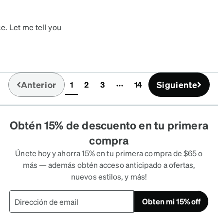
e. Let me tell you
me four to five years
across these spectacular
as well have been the best
ars I wore these purple
Anterior
Siguiente
1
2
3
14
hanged. I even had them
(current)
e day, evil came about me,
em in an unfixable way.
ut they are retired. My soul
Obtén 15% de descuento en tu primera
se glasses were everything
compra
SE PLEASE PLEASE BRING
Únete hoy y ahorra 15% en tu primera compra de $65 o
más — además obtén acceso anticipado a ofertas,
nuevos estilos, y más!
Obten mi 15% off