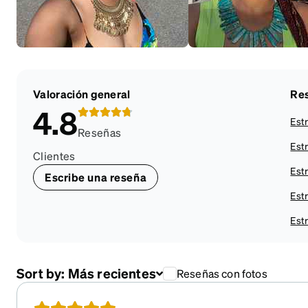
Valoración general
Res
4.8
Estr
Reseñas
Estr
Clientes
Estr
Escribe una reseña
Estr
Estr
Sort by:
Más recientes
Reseñas con fotos