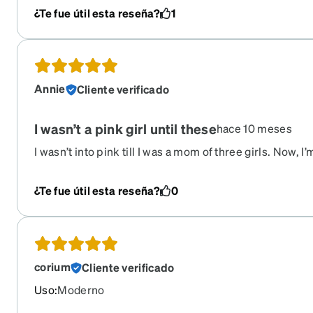
progressive RX changed. Then got special contacts and
¿Te fue útil esta reseña?
1
readers in this frame. I have purchased those 3 times
more times. I wish Zenni would listen to us. Please br
glasses ever.
Annie
Cliente verificado
I wasn’t a pink girl until these
hace 10 meses
I wasn’t into pink till I was a mom of three girls. Now, I
for my RX sunglasses and they’re one of only a few thi
three year old complements me on! I dread the day the
¿Te fue útil esta reseña?
0
these out of retirement!!!!
corium
Cliente verificado
Uso
:
Moderno