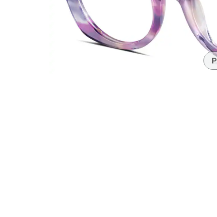
Accesorios
Transparentes y nítidos
Compatible c
Día de partido
auriculares
P