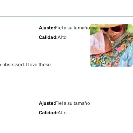
 I get progressive
. Then purchase my RX 4
ing them back. Best
Ajuste
:
Fiel a su tamaño
Calidad
:
Alto
’m obsessed. I love these
ngs I wear that my savage
se break. Please bring
Ajuste
:
Fiel a su tamaño
Calidad
:
Alto