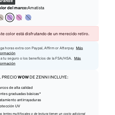
Grande
lor del marco
:
Amatista
te color está disfrutando de un merecido retiro.
ga horas extra con Paypal, Affirm or Afterpay
Más
formación
a tu seguro o los beneficios de la FSA/HSA.
Más
formación
L PRECIO
WOW
DE ZENNI INCLUYE:
rcos de alta calidad
ntes graduadas básicas*
atamiento antirrayaduras
otección UV
las lentes multifocales o de lectura tienen un costo adicional