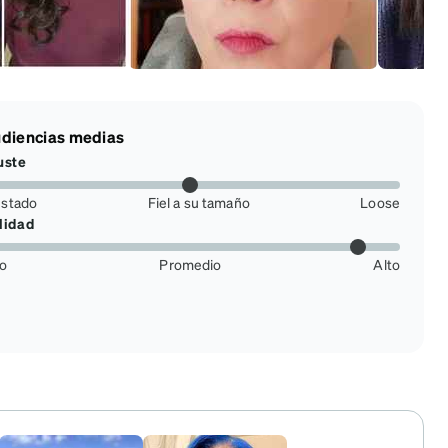
diencias medias
uste
ustado
Fiel a su tamaño
Loose
lidad
jo
Promedio
Alto