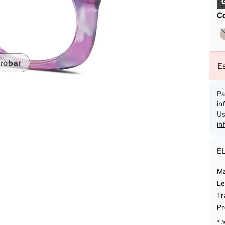
on
Co
robar
Es
Pa
in
Us
in
E
Ma
Le
Tr
Pr
* 